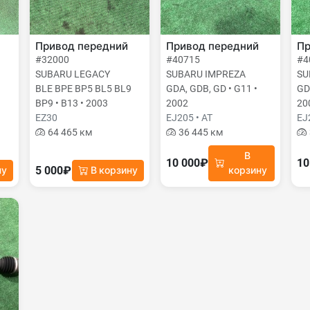
Привод передний
Привод передний
Пр
#32000
#40715
#4
SUBARU LEGACY
SUBARU IMPREZA
SU
BLE BPE BP5 BL5 BL9
GDA, GDB, GD • G11 •
GD
BP9 • B13 • 2003
2002
20
EZ30
EJ205 • AT
EJ
64 465 км
36 445 км
В
10 000₽
10
5 000₽
ну
В корзину
корзину