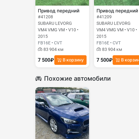
Привод передний
Привод передний
#41208
#41209
SUBARU LEVORG
SUBARU LEVORG
VM4 VMG VM • V10 •
VM4 VMG VM • V10 •
2015
2015
FB16E • CVT
FB16E • CVT
83 904 км
83 904 км
7 500₽
7 500₽
В корзину
В корзи
Похожие автомобили