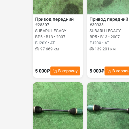
Привод передний
Привод передний
#28307
#30933
SUBARU LEGACY
SUBARU LEGACY
BP5 • B13 • 2007
BP5 • B13 • 2007
EJ20X • AT
EJ20X • AT
97 669 км
139 201 км
5 000₽
5 000₽
В корзину
В корзи