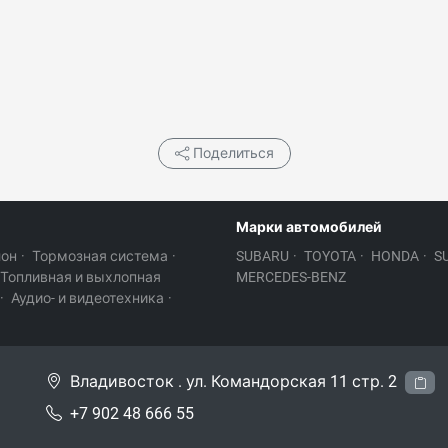
Поделиться
Марки автомобилей
лон
·
Тормозная система
·
SUBARU
·
TOYOTA
·
HONDA
·
S
Топливная и выхлопная
MERCEDES-BENZ
·
Аудио- и видеотехника
·
Владивосток . ул. Командорская 11 стр. 2
+7 902 48 666 55