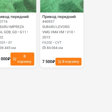
ивод передний
Привод передний
0716
#40937
BARU IMPREZA
SUBARU LEVORG
A, GDB, GD • G11 •
VMG VM4 VM • V10 •
02
2015
205 • AT
FA20E • CVT
36 445 км
84 064 км
В
 000₽
7 500₽
корзину
В корзину