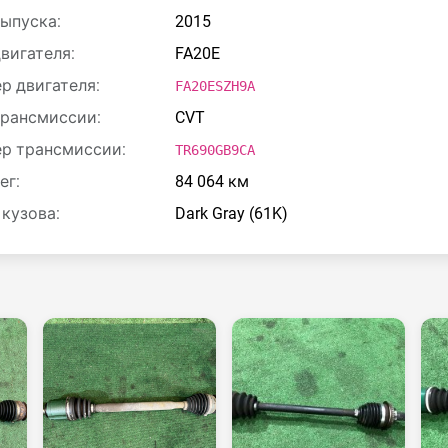
выпуска:
2015
двигателя:
FA20E
р двигателя:
FA20ESZH9A
трансмиссии:
CVT
р трансмиссии:
TR690GB9CA
ег:
84 064 км
 кузова:
Dark Gray (61K)