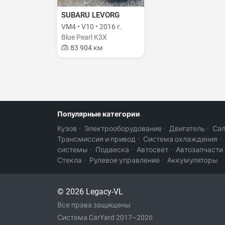
SUBARU LEVORG
VM4 • V10 • 2016 г.
Blue Pearl K3X
83 904 км
Популярные категории
Кузов
·
Электрооборудование
·
Двигатель
·
Са
Трансмиссия и привод
·
Система охлаждения
·
системы
·
Подвеска
·
Автосвет
·
Автозапчасти
Стекла
·
Рулевое управление
·
Аккумуляторы
© 2026 Legacy-VL
Все права защищены
Система CarYard 2017–2026