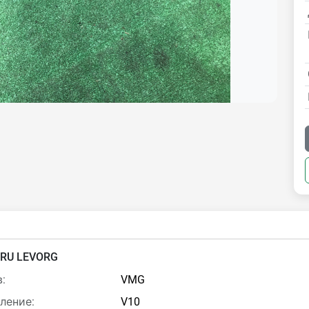
RU LEVORG
:
VMG
ление:
V10