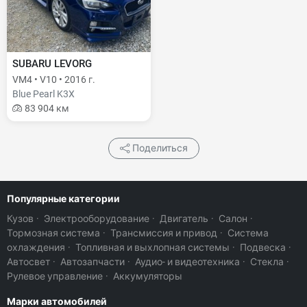
SUBARU LEVORG
VM4 • V10 • 2016 г.
Blue Pearl K3X
83 904 км
Поделиться
Популярные категории
Кузов
·
Электрооборудование
·
Двигатель
·
Салон
·
Тормозная система
·
Трансмиссия и привод
·
Система
охлаждения
·
Топливная и выхлопная системы
·
Подвеска
·
Автосвет
·
Автозапчасти
·
Аудио- и видеотехника
·
Стекла
·
Рулевое управление
·
Аккумуляторы
Марки автомобилей