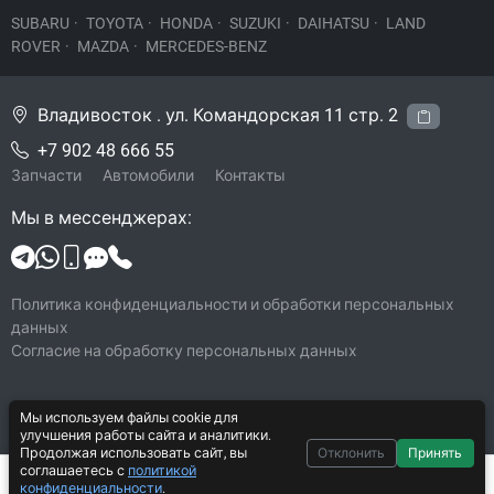
SUBARU
·
TOYOTA
·
HONDA
·
SUZUKI
·
DAIHATSU
·
LAND
ROVER
·
MAZDA
·
MERCEDES-BENZ
Владивосток . ул. Командорская 11 стр. 2
+7 902 48 666 55
Запчасти
Автомобили
Контакты
Мы в мессенджерах:
Политика конфиденциальности и обработки персональных
данных
Согласие на обработку персональных данных
Мы используем файлы cookie для
© 2026 Legacy-VL
улучшения работы сайта и аналитики.
Все права защищены
Продолжая использовать сайт, вы
Отклонить
Принять
соглашаетесь с
политикой
Система CarYard 2017–2026
2 000 ₽
В корзину
конфиденциальности
.