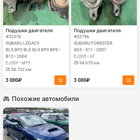
Подушки двигателя
Подушки двигателя
#32376
#32796
SUBARU LEGACY
SUBARU FORESTER
BL5 BP5 BLE BL9 BP9 BPE •
SG5 • S11 • 2007
B13 • 2004
EJ205 • AT
EJ20Y • MT5
94 670 км
50 732 км
3 000₽
3 000₽
Похожие автомобили