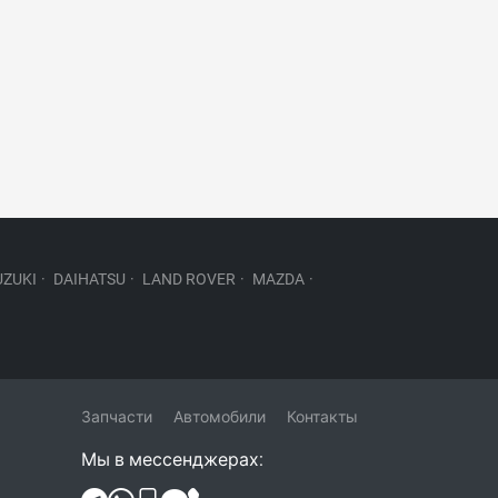
UZUKI
·
DAIHATSU
·
LAND ROVER
·
MAZDA
·
Запчасти
Автомобили
Контакты
Мы в мессенджерах: