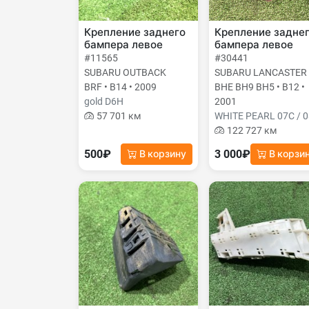
Крепление заднего
Крепление задне
бампера левое
бампера левое
#11565
#30441
SUBARU OUTBACK
SUBARU LANCASTER
BRF • B14 • 2009
BHE BH9 BH5 • B12 •
gold D6H
2001
57 701 км
WHITE PEARL 07C / 
122 727 км
500₽
3 000₽
В корзину
В корзи