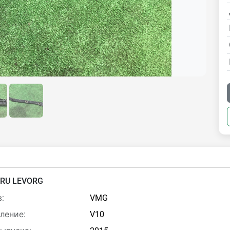
RU LEVORG
:
VMG
ление:
V10