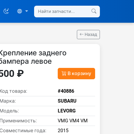
Назад
Крепление заднего
бампера левое
500 ₽
В корзину
Код товара:
#40886
Марка:
SUBARU
Модель:
LEVORG
Применимость:
VMG VM4 VM
Совместимые года:
2015