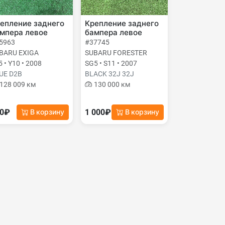
епление заднего
Крепление заднего
мпера левое
бампера левое
5963
#37745
BARU EXIGA
SUBARU FORESTER
 • Y10 • 2008
SG5 • S11 • 2007
UE D2B
BLACK 32J 32J
128 009 км
130 000 км
00₽
1 000₽
В корзину
В корзину