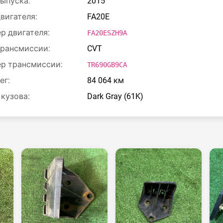
выпуска:
2015
двигателя:
FA20E
р двигателя:
FA20ESZH9A
трансмиссии:
CVT
р трансмиссии:
TR690GB9CA
ег:
84 064 км
 кузова:
Dark Gray (61K)