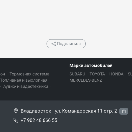
Поделиться
Марки автомобилей
лон
·
Тормозная система
·
SUBARU
·
TOYOTA
·
HONDA
·
S
Топливная и выхлопная
MERCEDES-BENZ
·
Аудио- и видеотехника
·
Владивосток . ул. Командорская 11 стр. 2
+7 902 48 666 55