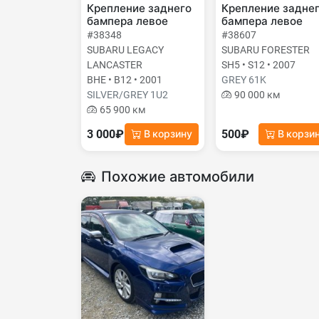
Крепление заднего
Крепление задне
бампера левое
бампера левое
#38348
#38607
SUBARU LEGACY
SUBARU FORESTER
LANCASTER
SH5 • S12 • 2007
BHE • B12 • 2001
GREY 61K
SILVER/GREY 1U2
90 000 км
65 900 км
3 000₽
500₽
В корзину
В корзи
Похожие автомобили