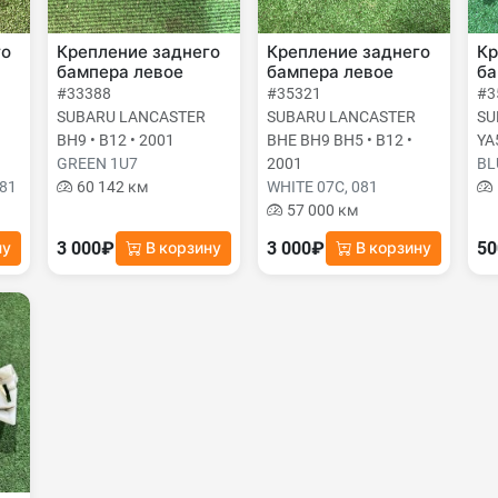
го
Крепление заднего
Крепление заднего
Кр
бампера левое
бампера левое
ба
#33388
#35321
#3
SUBARU LANCASTER
SUBARU LANCASTER
SU
BH9 • B12 • 2001
BHE BH9 BH5 • B12 •
YA5
GREEN 1U7
2001
BL
081
60 142 км
WHITE 07C, 081
57 000 км
3 000₽
3 000₽
5
ну
В корзину
В корзину