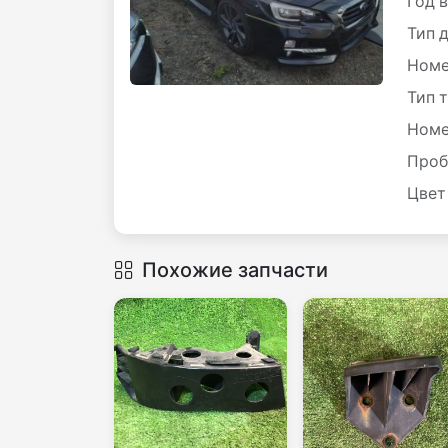
Год 
Тип 
Номе
Тип 
Номе
Проб
Цвет
Похожие запчасти