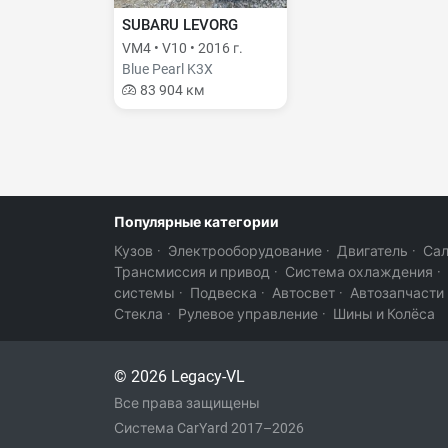
SUBARU LEVORG
VM4 • V10 • 2016 г.
Blue Pearl K3X
83 904 км
Популярные категории
Кузов
·
Электрооборудование
·
Двигатель
·
Са
Трансмиссия и привод
·
Система охлаждения
·
системы
·
Подвеска
·
Автосвет
·
Автозапчасти
Стекла
·
Рулевое управление
·
Шины и Колёса
© 2026 Legacy-VL
Все права защищены
Система CarYard 2017–2026