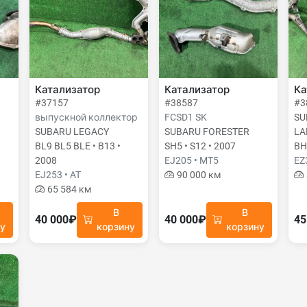
Катализатор
Катализатор
Ка
#37157
#38587
#3
выпускной коллектор
FCSD1 SK
SU
SUBARU LEGACY
SUBARU FORESTER
LA
BL9 BL5 BLE • B13 •
SH5 • S12 • 2007
BH
2008
EJ205 • MT5
EZ
EJ253 • AT
90 000 км
65 584 км
В
В
40 000₽
40 000₽
45
ну
корзину
корзину