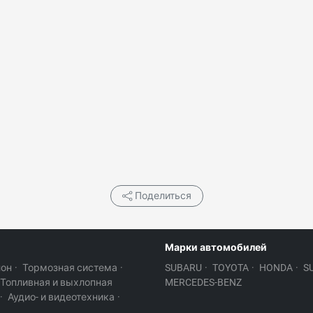
Поделиться
Марки автомобилей
лон
·
Тормозная система
·
SUBARU
·
TOYOTA
·
HONDA
·
S
Топливная и выхлопная
MERCEDES-BENZ
·
Аудио- и видеотехника
·