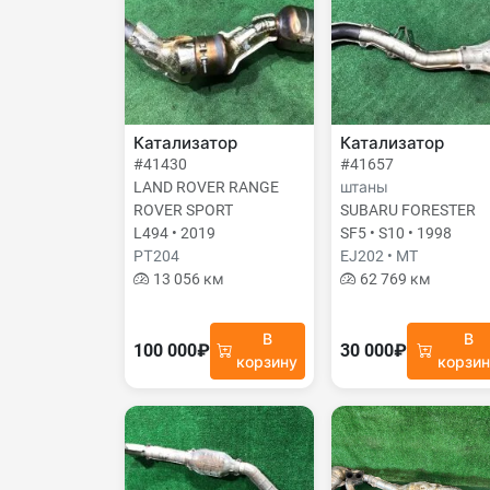
Катализатор
Катализатор
#41430
#41657
LAND ROVER RANGE
штаны
ROVER SPORT
SUBARU FORESTER
L494 • 2019
SF5 • S10 • 1998
PТ204
EJ202 • MT
13 056 км
62 769 км
В
В
100 000₽
30 000₽
корзину
корзи