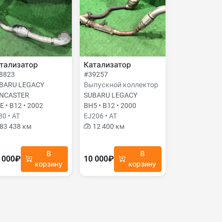
тализатор
Катализатор
8823
#39257
BARU LEGACY
Выпускной коллектор
NCASTER
SUBARU LEGACY
E • B12 • 2002
BH5 • B12 • 2000
30 • AT
EJ206 • AT
83 438 км
12 400 км
В
В
 000₽
10 000₽
корзину
корзину