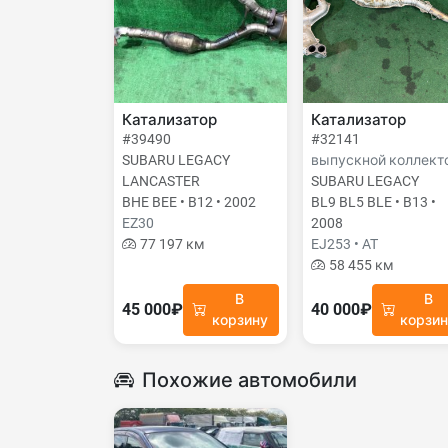
Катализатор
Катализатор
#39490
#32141
SUBARU LEGACY
выпускной коллект
LANCASTER
SUBARU LEGACY
BHE BEE • B12 • 2002
BL9 BL5 BLE • B13 •
EZ30
2008
77 197 км
EJ253 • AT
58 455 км
В
В
45 000₽
40 000₽
корзину
корзи
Похожие автомобили