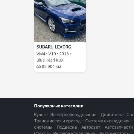
SUBARU LEVORG
VM4 • V10 • 2016 г.
Blue Pearl K3X
83 904 км
Популярные категории
Кузов
·
Электрооборудование
·
Двигатель
·
Са
Трансмиссия и привод
·
Система охлаждения
·
системы
·
Подвеска
·
Автосвет
·
Автозапчасти
Стекла
·
Рулевое управление
·
Аккумуляторы