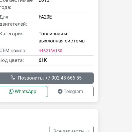
Совместимые
2015
года:
Для
FA20E
двигателей:
Категория:
Топливная и
выхлопная системы
OEM номер:
44621AA130
Код цвета:
61K
Позвонить: +7 902 48 666 55
WhatsApp
Telegram
Все запчасти