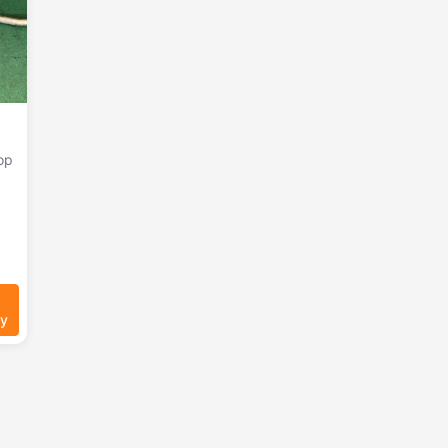
ор
ну