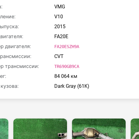
:
VMG
ление:
V10
выпуска:
2015
двигателя:
FA20E
р двигателя:
FA20ESZH9A
трансмиссии:
CVT
р трансмиссии:
TR690GB9CA
ег:
84 064 км
 кузова:
Dark Gray (61K)