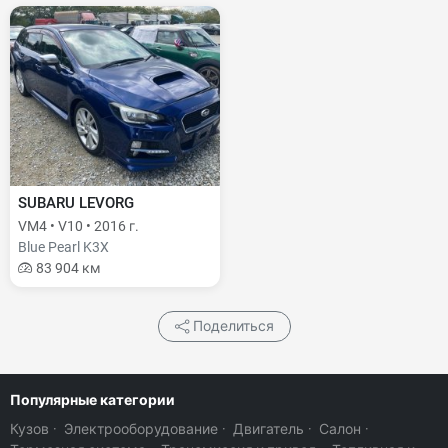
SUBARU LEVORG
VM4 • V10 • 2016 г.
Blue Pearl K3X
83 904 км
Поделиться
Популярные категории
Кузов
·
Электрооборудование
·
Двигатель
·
Салон
·