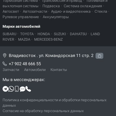
Тормозная система
·
Трансмиссия и привод
·
Топливная и
выхлопная системы
·
Подвеска
·
Система охлаждения
·
Автосвет
·
Автозапчасти
·
Аудио- и видеотехника
·
Стекла
·
Рулевое управление
·
Аккумуляторы
Марки автомобилей
SUBARU
·
TOYOTA
·
HONDA
·
SUZUKI
·
DAIHATSU
·
LAND
ROVER
·
MAZDA
·
MERCEDES-BENZ
Владивосток . ул. Командорская 11 стр. 2
+7 902 48 666 55
Запчасти
Автомобили
Контакты
Мы в мессенджерах:
Политика конфиденциальности и обработки персональных
данных
Согласие на обработку персональных данных