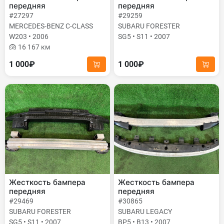
передняя
передняя
#27297
#29259
MERCEDES-BENZ C-CLASS
SUBARU FORESTER
W203 • 2006
SG5 • S11 • 2007
16 167 км
1 000₽
1 000₽
Жесткость бампера
Жесткость бампера
передняя
передняя
#29469
#30865
SUBARU FORESTER
SUBARU LEGACY
SG5 • S11 • 2007
BP5 • B13 • 2007