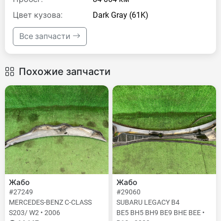
Цвет кузова:
Dark Gray (61K)
Все запчасти
Похожие запчасти
Жабо
Жабо
#27249
#29060
MERCEDES-BENZ C-CLASS
SUBARU LEGACY B4
S203/ W2 • 2006
BE5 BH5 BH9 BE9 BHE BEE •