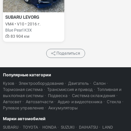
SUBARU LEVORG
VM4 • V10 • 2016 г.
Blue Pearl K3X
83 904 км
Поделиться
Популярные категории
Кузов
·
Электрооборудование
·
Двигатель
·
Салон
·
Тормозная система
·
Трансмиссия и привод
·
Топливная и
выхлопная системы
·
Подвеска
·
Система охлаждения
·
Автосвет
·
Автозапчасти
·
Аудио- и видеотехника
·
Стекла
·
Рулевое управление
·
Аккумуляторы
Марки автомобилей
SUBARU
·
TOYOTA
·
HONDA
·
SUZUKI
·
DAIHATSU
·
LAND