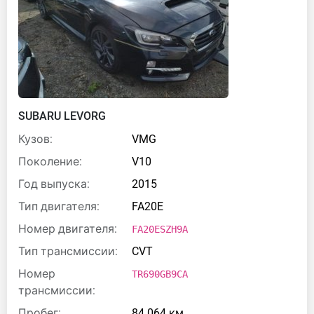
SUBARU LEVORG
Кузов:
VMG
Поколение:
V10
Год выпуска:
2015
Тип двигателя:
FA20E
Номер двигателя:
FA20ESZH9A
Тип трансмиссии:
CVT
Номер
TR690GB9CA
трансмиссии:
Пробег:
84 064 км