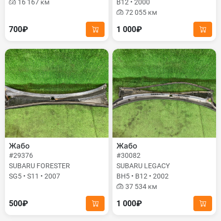
16 167 км
B12 • 2000
72 055 км
700₽
1 000₽
Жабо
Жабо
#29376
#30082
SUBARU FORESTER
SUBARU LEGACY
SG5 • S11 • 2007
BH5 • B12 • 2002
37 534 км
500₽
1 000₽