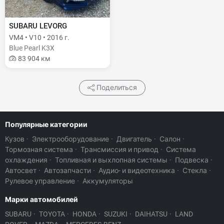
SUBARU LEVORG
VM4 • V10 • 2016 г.
Blue Pearl K3X
83 904 км
Поделиться
Популярные категории
Кузов
·
Электрооборудование
·
Двигатель
·
Салон
·
Тормозная система
·
Трансмиссия и привод
·
Система
охлаждения
·
Топливная и выхлопная системы
·
Подвеска
·
Автосвет
·
Автозапчасти
·
Аудио- и видеотехника
·
Стекла
·
Рулевое управление
·
Аккумуляторы
Марки автомобилей
SUBARU
·
TOYOTA
·
HONDA
·
SUZUKI
·
DAIHATSU
·
LAND