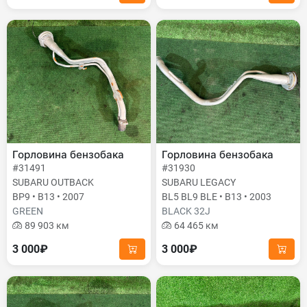
Горловина бензобака
Горловина бензобака
#31491
#31930
SUBARU OUTBACK
SUBARU LEGACY
BP9 • B13 • 2007
BL5 BL9 BLE • B13 • 2003
GREEN
BLACK 32J
89 903 км
64 465 км
3 000₽
3 000₽