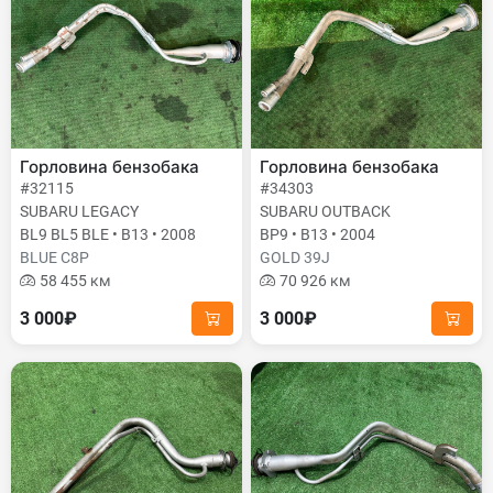
Горловина бензобака
Горловина бензобака
#32115
#34303
SUBARU LEGACY
SUBARU OUTBACK
BL9 BL5 BLE • B13 • 2008
BP9 • B13 • 2004
BLUE C8P
GOLD 39J
58 455 км
70 926 км
3 000₽
3 000₽