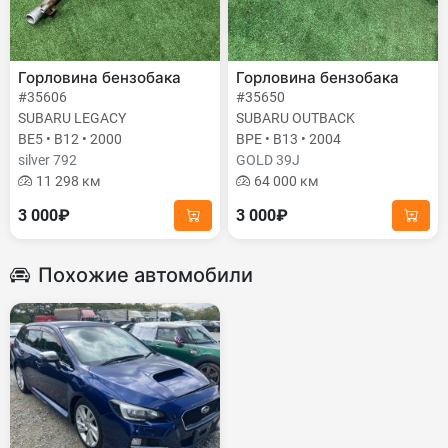
Горловина бензобака
Горловина бензобака
#35606
#35650
SUBARU LEGACY
SUBARU OUTBACK
BE5 • B12 • 2000
BPE • B13 • 2004
silver 792
GOLD 39J
11 298 км
64 000 км
3 000₽
3 000₽
Похожие автомобили