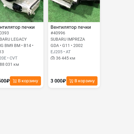
нтилятор печки
Вентилятор печки
0393
#40996
BARU LEGACY
SUBARU IMPREZA
G BM9 BM • B14 •
GDA • G11 • 2002
13
EJ205 • AT
20E • CVT
36 445 км
88 031 км
500₽
3 000₽
В корзину
В корзину