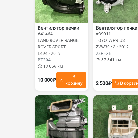
Вентилятор печки
Вентилятор печки
#41464
#39011
LAND ROVER RANGE
TOYOTA PRIUS
ROVER SPORT
ZVW30 • 3 • 2012
L494 • 2019
2ZRFXE
PТ204
37 841 км
13 056 км
В
10 000₽
2 500₽
корзину
В корзи