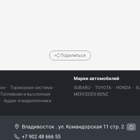
Поделиться
Марки автомобилей
лон
·
Тормозная система
·
SUBARU
·
TOYOTA
·
HONDA
·
S
Топливная и выхлопная
MERCEDES-BENZ
·
Аудио- и видеотехника
·
Владивосток . ул. Командорская 11 стр. 2
+7 902 48 666 55