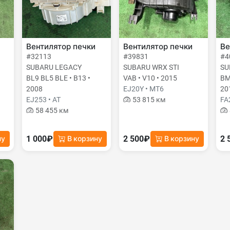
Вентилятор печки
Вентилятор печки
Ве
#32113
#39831
#4
SUBARU LEGACY
SUBARU WRX STI
SU
BL9 BL5 BLE • B13 •
VAB • V10 • 2015
BM
2008
EJ20Y • MT6
20
EJ253 • AT
53 815 км
FA
58 455 км
1 000₽
2 500₽
2 
ну
В корзину
В корзину