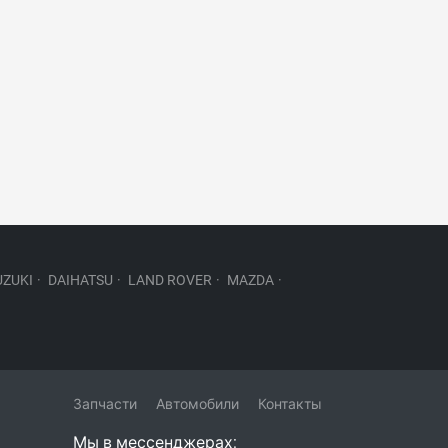
UZUKI
·
DAIHATSU
·
LAND ROVER
·
MAZDA
·
Запчасти
Автомобили
Контакты
Мы в мессенджерах: