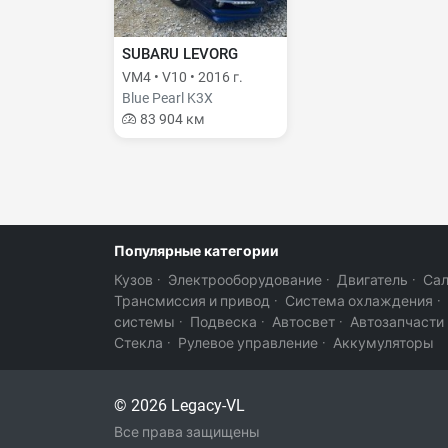
SUBARU LEVORG
VM4 • V10 • 2016 г.
Blue Pearl K3X
83 904 км
Популярные категории
Кузов
·
Электрооборудование
·
Двигатель
·
Са
Трансмиссия и привод
·
Система охлаждения
·
системы
·
Подвеска
·
Автосвет
·
Автозапчасти
Стекла
·
Рулевое управление
·
Аккумуляторы
© 2026 Legacy-VL
Все права защищены