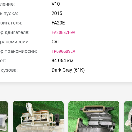
ление:
V10
выпуска:
2015
двигателя:
FA20E
р двигателя:
FA20ESZH9A
трансмиссии:
CVT
р трансмиссии:
TR690GB9CA
ег:
84 064 км
 кузова:
Dark Gray (61K)