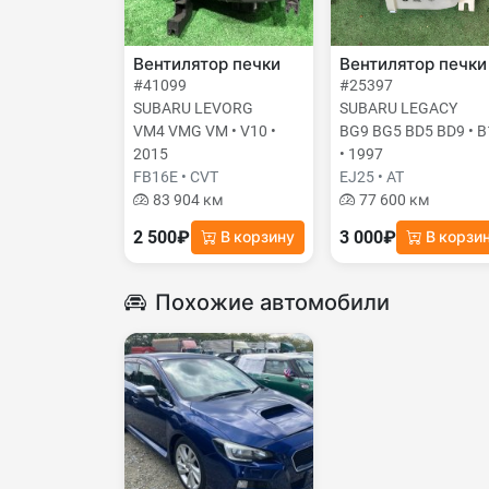
Вентилятор печки
Вентилятор печки
#41099
#25397
SUBARU LEVORG
SUBARU LEGACY
VM4 VMG VM • V10 •
BG9 BG5 BD5 BD9 • B
2015
• 1997
FB16E • CVT
EJ25 • AT
83 904 км
77 600 км
2 500₽
3 000₽
В корзину
В корзи
Похожие автомобили