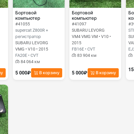
Бортовой
Бортовой
Бо
компьютер
компьютер
ко
#41055
#41097
#3
supercat Z800R +
SUBARU LEVORG
ST
регистратор
VM4 VMG VM • V10 •
SU
SUBARU LEVORG
2015
VA
VMG • V10 • 2015
FB16E • CVT
EJ
FA20E • CVT
83 904 км
84 064 км
15
5 000₽
5 000₽
ну
В корзину
В корзину