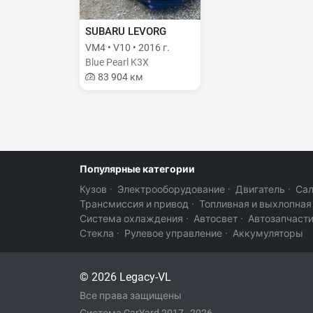
SUBARU LEVORG
VM4 • V10 • 2016 г.
Blue Pearl K3X
83 904 км
Популярные категории
Кузов
·
Электрооборудование
·
Двигатель
·
Са
Трансмиссия и привод
·
Топливная и выхлопная
Система охлаждения
·
Автосвет
·
Автозапчаст
Стекла
·
Рулевое управление
·
Аккумуляторы
© 2026 Legacy-VL
Все права защищены