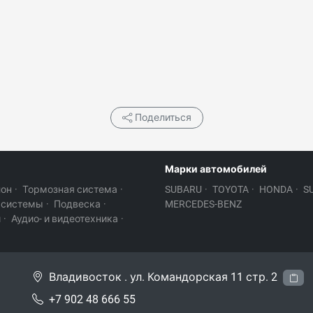
Поделиться
Марки автомобилей
лон
·
Тормозная система
·
SUBARU
·
TOYOTA
·
HONDA
·
S
 системы
·
Подвеска
·
MERCEDES-BENZ
и
·
Аудио- и видеотехника
·
Владивосток . ул. Командорская 11 стр. 2
+7 902 48 666 55