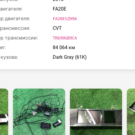
двигателя:
FA20E
р двигателя:
FA20ESZH9A
трансмиссии:
CVT
р трансмиссии:
TR690GB9CA
ег:
84 064 км
 кузова:
Dark Gray (61K)