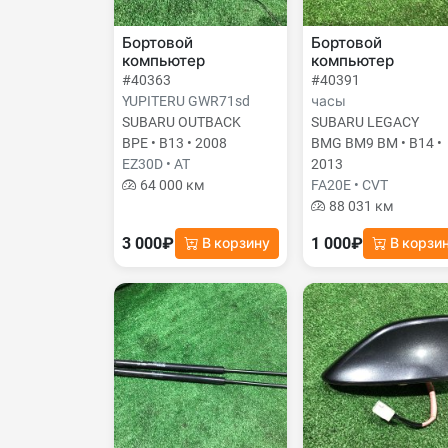
Бортовой
Бортовой
компьютер
компьютер
#40363
#40391
YUPITERU GWR71sd
часы
SUBARU OUTBACK
SUBARU LEGACY
BPE • B13 • 2008
BMG BM9 BM • B14 •
EZ30D • AT
2013
64 000 км
FA20E • CVT
88 031 км
3 000₽
1 000₽
В корзину
В корзи