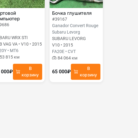
ртовой
Бочка глушителя
мпьютер
#39167
9686
Ganador Convert Rouge
I
Subaru Levorg
BARU WRX STI
SUBARU LEVORG
B VAG VA • V10 • 2015
V10 • 2015
20Y • MT6
FA20E • CVT
53 815 км
84 064 км
В
В
 000₽
65 000₽
корзину
корзину