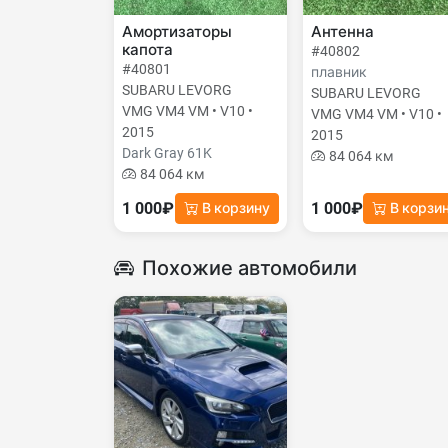
Амортизаторы
Антенна
капота
#40802
#40801
плавник
SUBARU LEVORG
SUBARU LEVORG
VMG VM4 VM • V10 •
VMG VM4 VM • V10 •
2015
2015
Dark Gray 61K
84 064 км
84 064 км
1 000₽
1 000₽
В корзину
В корзи
Похожие автомобили