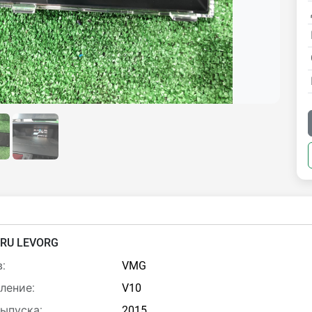
RU LEVORG
:
VMG
ление:
V10
выпуска:
2015