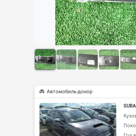
Автомобиль-донор
SUBA
Кузов
Поко
Год 