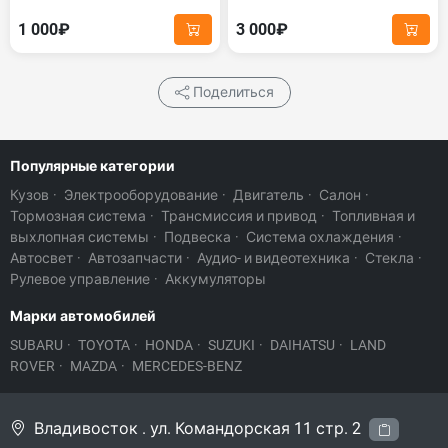
1 000₽
3 000₽
Поделиться
Популярные категории
Кузов
·
Электрооборудование
·
Двигатель
·
Салон
·
Тормозная система
·
Трансмиссия и привод
·
Топливная и
выхлопная системы
·
Подвеска
·
Система охлаждения
·
Автосвет
·
Автозапчасти
·
Аудио- и видеотехника
·
Стекла
·
Рулевое управление
·
Аккумуляторы
Марки автомобилей
SUBARU
·
TOYOTA
·
HONDA
·
SUZUKI
·
DAIHATSU
·
LAND
ROVER
·
MAZDA
·
MERCEDES-BENZ
Владивосток . ул. Командорская 11 стр. 2