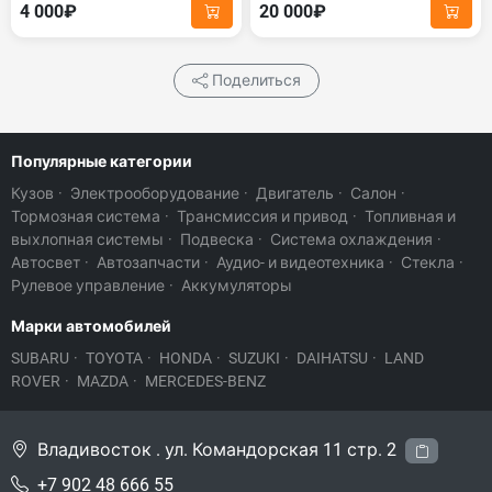
4 000₽
20 000₽
Поделиться
Популярные категории
Кузов
·
Электрооборудование
·
Двигатель
·
Салон
·
Тормозная система
·
Трансмиссия и привод
·
Топливная и
выхлопная системы
·
Подвеска
·
Система охлаждения
·
Автосвет
·
Автозапчасти
·
Аудио- и видеотехника
·
Стекла
·
Рулевое управление
·
Аккумуляторы
Марки автомобилей
SUBARU
·
TOYOTA
·
HONDA
·
SUZUKI
·
DAIHATSU
·
LAND
ROVER
·
MAZDA
·
MERCEDES-BENZ
Владивосток . ул. Командорская 11 стр. 2
+7 902 48 666 55