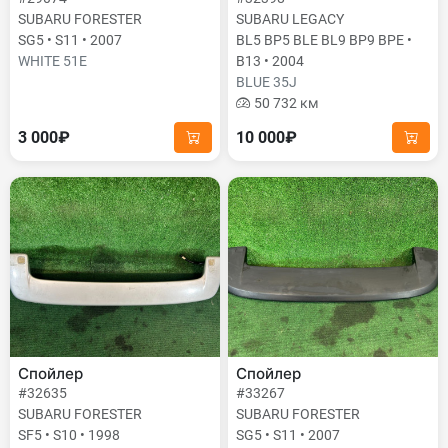
SUBARU FORESTER
SUBARU LEGACY
SG5 • S11 • 2007
BL5 BP5 BLE BL9 BP9 BPE •
WHITE 51E
B13 • 2004
BLUE 35J
50 732 км
3 000₽
10 000₽
Спойлер
Спойлер
#32635
#33267
SUBARU FORESTER
SUBARU FORESTER
SF5 • S10 • 1998
SG5 • S11 • 2007