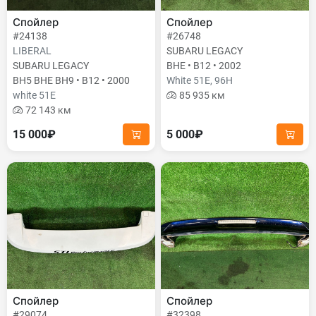
Спойлер
Спойлер
#24138
#26748
LIBERAL
SUBARU LEGACY
SUBARU LEGACY
BHE • B12 • 2002
BH5 BHE BH9 • B12 • 2000
White 51E, 96H
white 51E
85 935 км
72 143 км
15 000₽
5 000₽
Спойлер
Спойлер
#29074
#32398