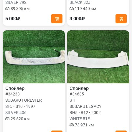
SILVER 792
BLACK 32J
89 395 км
119 440 км
5 000₽
3 000₽
Спойлер
Спойлер
#34233
#34635
SUBARU FORESTER
STI
SF5 • S10 • 1997
SUBARU LEGACY
SILVER 406
BH5 • B12 • 2002
29 520 км
WHITE 51E
73 971 км