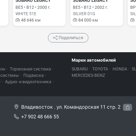
SUBARU LEGACY
SUBARU LEGACY
SU
BE5 • B12 • 2000 г.
BE5 • B12 • 2002 г.
BP5
WHITE 51E
SILVER 01G
SI
48 646 км
84 000 км
Поделиться
Марки автомобилей
лон
·
Тормозная система
·
SUBARU
·
TOYOTA
·
HONDA
·
S
 системы
·
Подвеска
·
MERCEDES-BENZ
и
·
Аудио- и видеотехника
·
Владивосток . ул. Командорская 11 стр. 2
+7 902 48 666 55