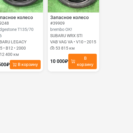
пасное колесо
Запасное колесо
9248
#39909
idgestone T135/70
brembo OK!
6
SUBARU WRX STI
BARU LEGACY
VAB VAG VA • V10 • 2015
5 • B12 • 2000
53 815 км
12 400 км
В
10 000₽
500₽
В корзину
корзину