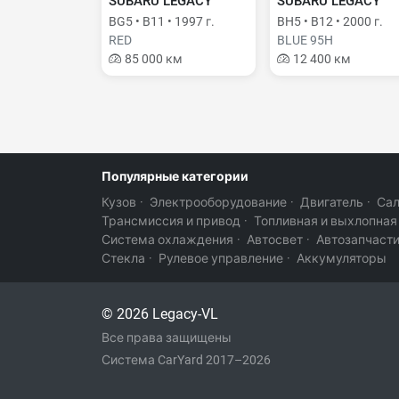
SUBARU LEGACY
SUBARU LEGACY
BG5 • B11 • 1997 г.
BH5 • B12 • 2000 г.
RED
BLUE 95H
85 000 км
12 400 км
Популярные категории
Кузов
·
Электрооборудование
·
Двигатель
·
Са
Трансмиссия и привод
·
Топливная и выхлопная
Система охлаждения
·
Автосвет
·
Автозапчаст
Стекла
·
Рулевое управление
·
Аккумуляторы
© 2026 Legacy-VL
Все права защищены
Система CarYard 2017–2026