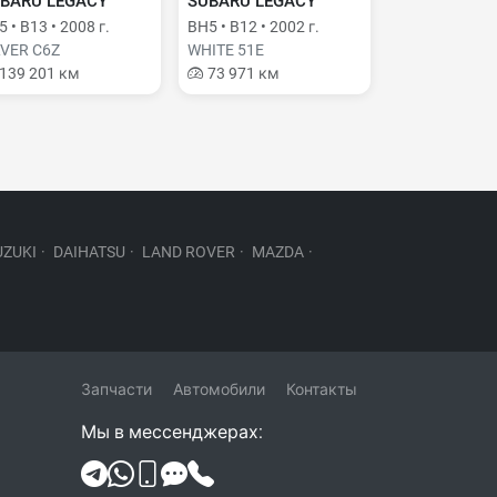
BARU LEGACY
SUBARU LEGACY
 • B13 • 2008 г.
BH5 • B12 • 2002 г.
LVER C6Z
WHITE 51E
139 201 км
73 971 км
UZUKI
·
DAIHATSU
·
LAND ROVER
·
MAZDA
·
Запчасти
Автомобили
Контакты
Мы в мессенджерах: