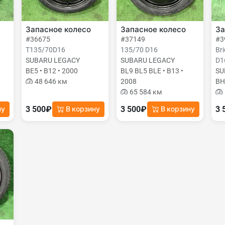
Запасное колесо
Запасное колесо
За
#36675
#37149
#3
T135/70D16
135/70 D16
Br
SUBARU LEGACY
SUBARU LEGACY
D1
BE5 • B12 • 2000
BL9 BL5 BLE • B13 •
SU
48 646 км
2008
BH
65 584 км
3 500₽
3 500₽
3 
ну
В корзину
В корзину