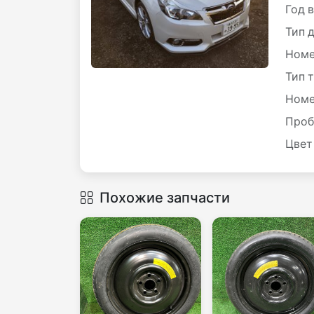
Год 
Тип 
Номе
Тип 
Номе
Проб
Цвет
Похожие запчасти