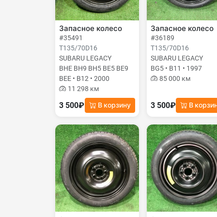
Запасное колесо
Запасное колесо
#35491
#36189
T135/70D16
T135/70D16
SUBARU LEGACY
SUBARU LEGACY
BHE BH9 BH5 BE5 BE9
BG5 • B11 • 1997
BEE • B12 • 2000
85 000 км
11 298 км
3 500₽
3 500₽
В корзину
В корзи