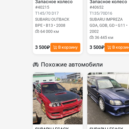
Запасное колесо
Запасное колесо
#40215
#40652
T145/70 D17
T135/70D16
SUBARU OUTBACK
SUBARU IMPREZA
BPE • B13 • 2008
GDA, GDB, GD • G11 •
64 000 км
2002
36 445 км
3 500₽
3 500₽
В корзину
В корзи
Похожие автомобили