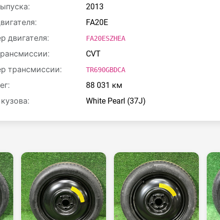
выпуска:
2013
двигателя:
FA20E
р двигателя:
FA20ESZHEA
трансмиссии:
CVT
р трансмиссии:
TR690GBDCA
ег:
88 031 км
 кузова:
White Pearl (37J)