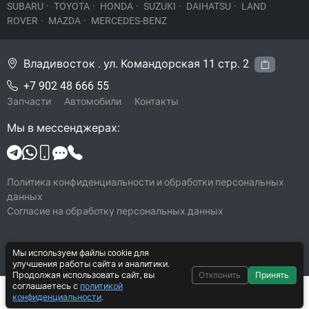
SUBARU
·
TOYOTA
·
HONDA
·
SUZUKI
·
DAIHATSU
·
LAND
ROVER
·
MAZDA
·
MERCEDES-BENZ
Владивосток . ул. Командорская 11 стр. 2
+7 902 48 666 55
Запчасти
Автомобили
Контакты
Мы в мессенджерах:
Политика конфиденциальности и обработки персональных
данных
Согласие на обработку персональных данных
Мы используем файлы cookie для
© 2026 Legacy-VL
улучшения работы сайта и аналитики.
Все права защищены
Продолжая использовать сайт, вы
Отклонить
Принять
соглашаетесь с
политикой
Система CarYard 2017–2026
1 000 ₽
В корзину
конфиденциальности
.