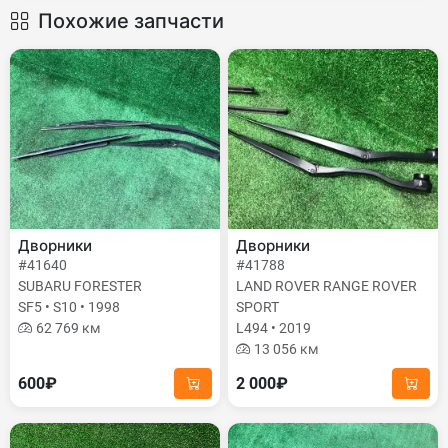
Похожие запчасти
Дворники
Дворники
#41640
#41788
SUBARU FORESTER
LAND ROVER RANGE ROVER
SF5 • S10 • 1998
SPORT
62 769 км
L494 • 2019
13 056 км
600₽
2 000₽