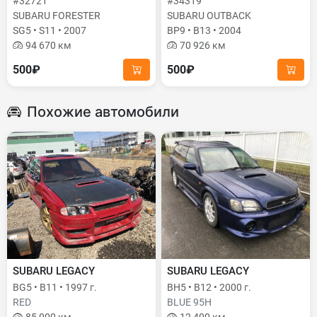
#32721
#34319
SUBARU FORESTER
SUBARU OUTBACK
SG5 • S11 • 2007
BP9 • B13 • 2004
94 670 км
70 926 км
500₽
500₽
Похожие автомобили
SUBARU LEGACY
SUBARU LEGACY
BG5 • B11 • 1997 г.
BH5 • B12 • 2000 г.
RED
BLUE 95H