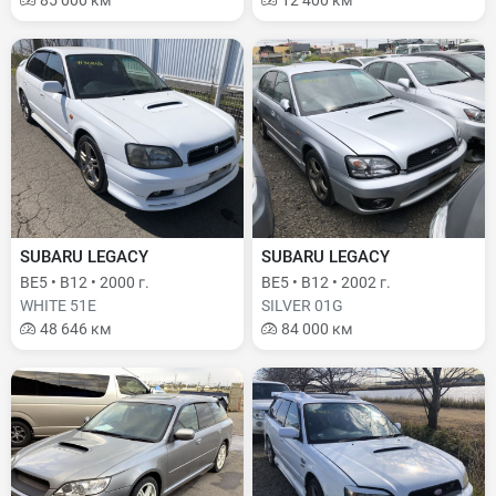
85 000 км
12 400 км
SUBARU LEGACY
SUBARU LEGACY
BE5 • B12 • 2000 г.
BE5 • B12 • 2002 г.
WHITE 51E
SILVER 01G
48 646 км
84 000 км