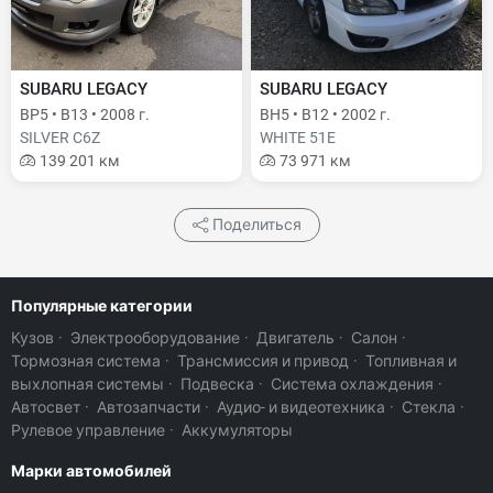
SUBARU LEGACY
SUBARU LEGACY
BP5 • B13 • 2008 г.
BH5 • B12 • 2002 г.
SILVER C6Z
WHITE 51E
139 201 км
73 971 км
Поделиться
Популярные категории
Кузов
·
Электрооборудование
·
Двигатель
·
Салон
·
Тормозная система
·
Трансмиссия и привод
·
Топливная и
выхлопная системы
·
Подвеска
·
Система охлаждения
·
Автосвет
·
Автозапчасти
·
Аудио- и видеотехника
·
Стекла
·
Рулевое управление
·
Аккумуляторы
Марки автомобилей