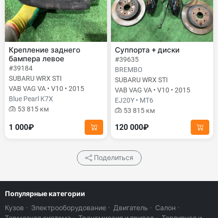
Крепление заднего
Суппорта + диски
бампера левое
#39635
#39184
BREMBO
SUBARU WRX STI
SUBARU WRX STI
VAB VAG VA • V10 • 2015
VAB VAG VA • V10 • 2015
Blue Pearl K7X
EJ20Y • MT6
53 815 км
53 815 км
1 000₽
120 000₽
Поделиться
Популярные категории
Кузов
·
Электрооборудование
·
Двигатель
·
Салон
·