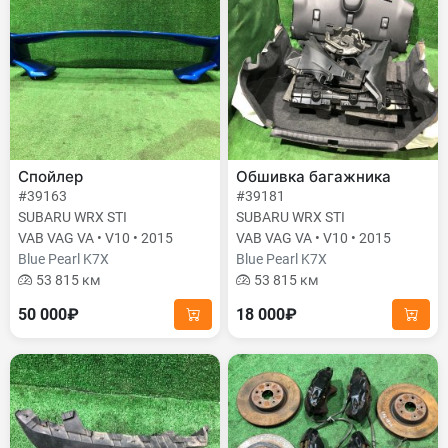
Спойлер
Обшивка багажника
#39163
#39181
SUBARU WRX STI
SUBARU WRX STI
VAB VAG VA • V10 • 2015
VAB VAG VA • V10 • 2015
Blue Pearl K7X
Blue Pearl K7X
53 815 км
53 815 км
50 000₽
18 000₽