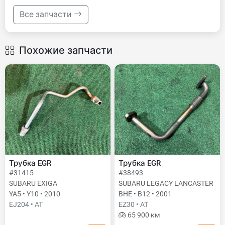
Все запчасти
Похожие запчасти
Трубка EGR
Трубка EGR
#31415
#38493
SUBARU EXIGA
SUBARU LEGACY LANCASTER
YA5 • Y10 • 2010
BHE • B12 • 2001
EJ204 • AT
EZ30 • AT
65 900 км