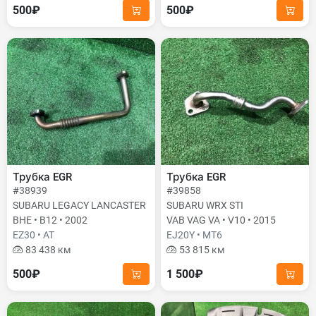
500₽
500₽
Трубка EGR
Трубка EGR
#38939
#39858
SUBARU LEGACY LANCASTER
SUBARU WRX STI
BHE • B12 • 2002
VAB VAG VA • V10 • 2015
EZ30 • AT
EJ20Y • MT6
83 438 км
53 815 км
500₽
1 500₽