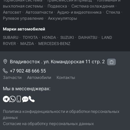
Тормозная система
·
Трансмиссия и привод
·
Топливная и
выхлопная системы
·
Подвеска
·
Система охлаждения
·
Автосвет
·
Автозапчасти
·
Аудио- и видеотехника
·
Стекла
·
Рулевое управление
·
Аккумуляторы
Марки автомобилей
SUBARU
·
TOYOTA
·
HONDA
·
SUZUKI
·
DAIHATSU
·
LAND
ROVER
·
MAZDA
·
MERCEDES-BENZ
Владивосток . ул. Командорская 11 стр. 2
+7 902 48 666 55
Запчасти
Автомобили
Контакты
Мы в мессенджерах:
Политика конфиденциальности и обработки персональных
данных
Согласие на обработку персональных данных