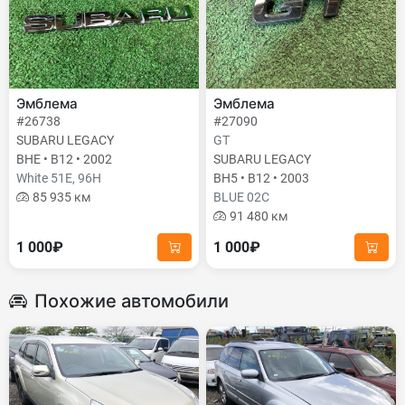
Эмблема
Эмблема
#26738
#27090
SUBARU LEGACY
GT
BHE • B12 • 2002
SUBARU LEGACY
White 51E, 96H
BH5 • B12 • 2003
85 935 км
BLUE 02C
91 480 км
1 000₽
1 000₽
Похожие автомобили