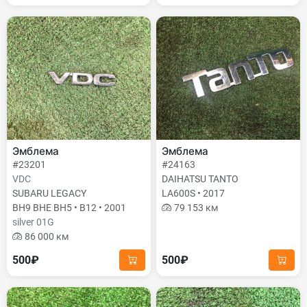
Эмблема
Эмблема
#23201
#24163
VDC
DAIHATSU TANTO
SUBARU LEGACY
LA600S • 2017
BH9 BHE BH5 • B12 • 2001
79 153 км
silver 01G
86 000 км
500₽
500₽