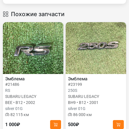
Похожие запчасти
Эмблема
Эмблема
#21486
#23199
RS
250S
SUBARU LEGACY
SUBARU LEGACY
BEE • B12 • 2002
BH9 • B12 • 2001
silver 01G
silver 01G
82 115 км
86 000 км
1 000₽
500₽