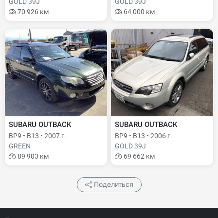
GOLD 39J
GOLD 39J
70 926 км
64 000 км
SUBARU OUTBACK
SUBARU OUTBACK
BP9 • B13 • 2007 г.
BP9 • B13 • 2006 г.
GREEN
GOLD 39J
89 903 км
69 662 км
Поделиться