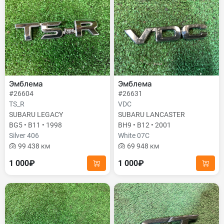
Эмблема
Эмблема
#26604
#26631
TS_R
VDC
SUBARU LEGACY
SUBARU LANCASTER
BG5 • B11 • 1998
BH9 • B12 • 2001
Silver 406
White 07C
99 438 км
69 948 км
1 000₽
1 000₽