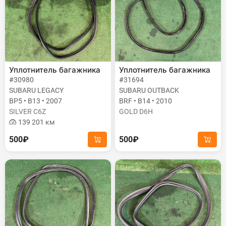
Уплотнитель багажника
Уплотнитель багажника
#30980
#31694
SUBARU LEGACY
SUBARU OUTBACK
BP5 • B13 • 2007
BRF • B14 • 2010
SILVER C6Z
GOLD D6H
139 201 км
500₽
500₽