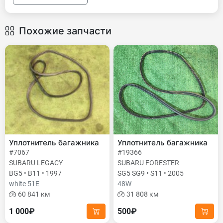
Похожие запчасти
Уплотнитель багажника
Уплотнитель багажника
#7067
#19366
SUBARU LEGACY
SUBARU FORESTER
BG5 • B11 • 1997
SG5 SG9 • S11 • 2005
white 51E
48W
60 841 км
31 808 км
1 000₽
500₽