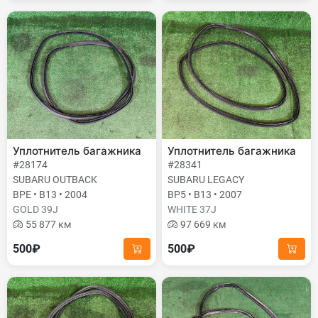
Уплотнитель багажника
Уплотнитель багажника
#28174
#28341
SUBARU OUTBACK
SUBARU LEGACY
BPE • B13 • 2004
BP5 • B13 • 2007
GOLD 39J
WHITE 37J
55 877 км
97 669 км
500₽
500₽