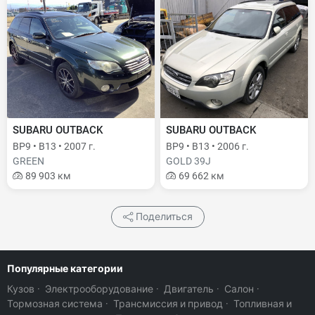
SUBARU OUTBACK
SUBARU OUTBACK
BP9 • B13 • 2007 г.
BP9 • B13 • 2006 г.
GREEN
GOLD 39J
89 903 км
69 662 км
Поделиться
Популярные категории
Кузов
·
Электрооборудование
·
Двигатель
·
Салон
·
Тормозная система
·
Трансмиссия и привод
·
Топливная и