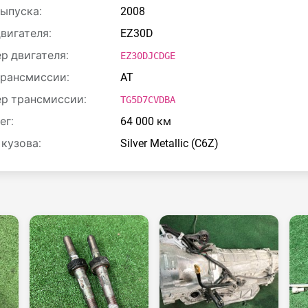
выпуска:
2008
двигателя:
EZ30D
р двигателя:
EZ30DJCDGE
трансмиссии:
AT
р трансмиссии:
TG5D7CVDBA
ег:
64 000 км
 кузова:
Silver Metallic (C6Z)