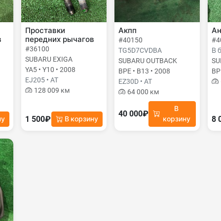
Проставки
Акпп
Ан
в
передних рычагов
#40150
#4
#36100
TG5D7CVDBA
В 
SUBARU EXIGA
SUBARU OUTBACK
SU
YA5 • Y10 • 2008
BPE • B13 • 2008
BP
EJ205 • AT
EZ30D • AT
128 009 км
64 000 км
В
40 000₽
1 500₽
8 
ну
В корзину
корзину