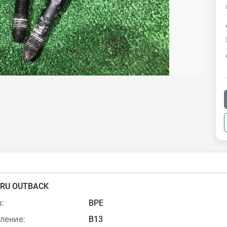
RU OUTBACK
:
BPE
ление:
B13