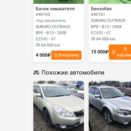
Бачок омывателя
Бензобак
#40160
#40161
под омыватель
SUBARU OUTBACK
SUBARU OUTBACK
BPE • B13 • 2008
BPE • B13 • 2008
EZ30D • AT
EZ30D • AT
64 000 км
64 000 км
В
15 000₽
4 000₽
В корзину
корзи
Похожие автомобили