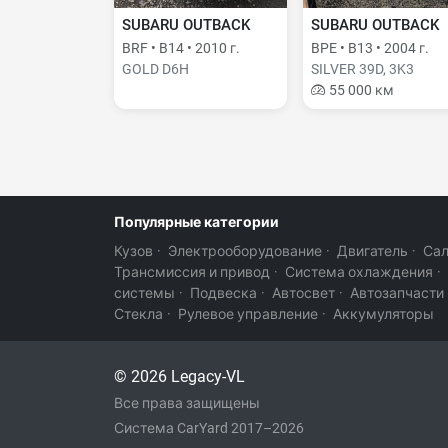
SUBARU OUTBACK
SUBARU OUTBACK
BRF • B14 • 2010 г.
BPE • B13 • 2004 г.
GOLD D6H
SILVER 39D, 3K3
55 000 км
Популярные категории
Кузов
·
Электрооборудование
·
Двигатель
·
Са
Трансмиссия и привод
·
Система охлаждения
·
системы
·
Подвеска
·
Автосвет
·
Автозапчасти
Стекла
·
Рулевое управление
·
Аккумуляторы
© 2026 Legacy-VL
Все права защищены
Система CarYard 2017–2026