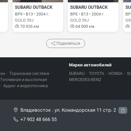
SUBARU OUTBACK
SUBARU OUTBACK
SU
BP9 • B13 • 2004 г.
BPE • B13 • 2004 г.
BP9
GOLD 39J
GOLD 39J
GR
70 926 км
64 000 км
Поделиться
Марки автомобилей
лон
·
Тормозная система
·
SUBARU
·
TOYOTA
·
HONDA
·
S
Топливная и выхлопная
MERCEDES-BENZ
·
Аудио- и видеотехника
·
Владивосток . ул. Командорская 11 стр. 2
+7 902 48 666 55