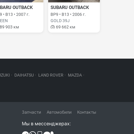
BARU OUTBACK
SUBARU OUTBACK
 • B13 • 2007 г.
BP9 • B13 • 2006 г.
EEN
GOLD 39J
89 903 км
69 662 км
UZUKI
·
DAIHATSU
·
LAND ROVER
·
MAZDA
·
Запчасти
Автомобили
Контакты
Мы в мессенджерах: