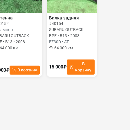
тенна
Балка задняя
0152
#40154
бампер
SUBARU OUTBACK
BARU OUTBACK
BPE • B13 • 2008
E • B13 • 2008
EZ30D • AT
64 000 км
64 000 км
В
15 000₽
000₽
В корзину
корзину