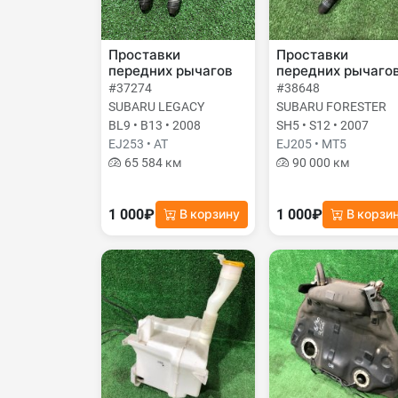
Проставки
Проставки
передних рычагов
передних рычаго
#37274
#38648
SUBARU LEGACY
SUBARU FORESTER
BL9 • B13 • 2008
SH5 • S12 • 2007
EJ253 • AT
EJ205 • MT5
65 584 км
90 000 км
1 000₽
1 000₽
В корзину
В корзи