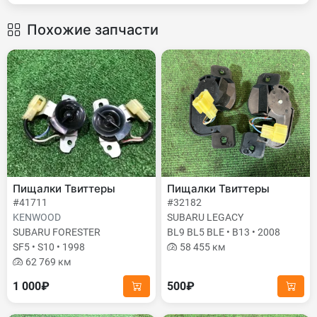
Похожие запчасти
Пищалки Твиттеры
Пищалки Твиттеры
#41711
#32182
KENWOOD
SUBARU LEGACY
SUBARU FORESTER
BL9 BL5 BLE • B13 • 2008
SF5 • S10 • 1998
58 455 км
62 769 км
1 000₽
500₽