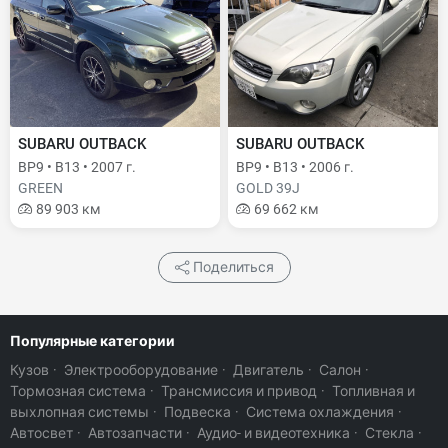
SUBARU OUTBACK
SUBARU OUTBACK
BP9 • B13 • 2007 г.
BP9 • B13 • 2006 г.
GREEN
GOLD 39J
89 903 км
69 662 км
Поделиться
Популярные категории
Кузов
·
Электрооборудование
·
Двигатель
·
Салон
·
Тормозная система
·
Трансмиссия и привод
·
Топливная и
выхлопная системы
·
Подвеска
·
Система охлаждения
·
Автосвет
·
Автозапчасти
·
Аудио- и видеотехника
·
Стекла
·