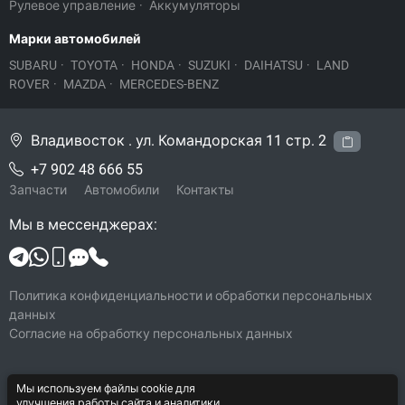
Рулевое управление
·
Аккумуляторы
Марки автомобилей
SUBARU
·
TOYOTA
·
HONDA
·
SUZUKI
·
DAIHATSU
·
LAND
ROVER
·
MAZDA
·
MERCEDES-BENZ
Владивосток . ул. Командорская 11 стр. 2
+7 902 48 666 55
Запчасти
Автомобили
Контакты
Мы в мессенджерах:
Политика конфиденциальности и обработки персональных
данных
Согласие на обработку персональных данных
Мы используем файлы cookie для
© 2026 Legacy-VL
улучшения работы сайта и аналитики.