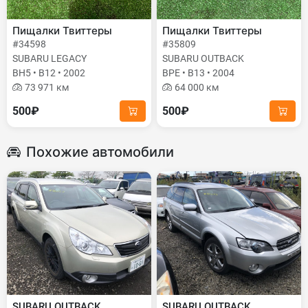
Пищалки Твиттеры
Пищалки Твиттеры
#34598
#35809
SUBARU LEGACY
SUBARU OUTBACK
BH5 • B12 • 2002
BPE • B13 • 2004
73 971 км
64 000 км
500₽
500₽
Похожие автомобили
SUBARU OUTBACK
SUBARU OUTBACK