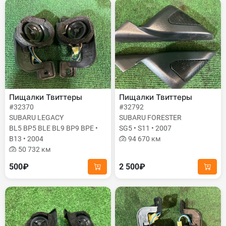
Пищалки Твиттеры
Пищалки Твиттеры
#32370
#32792
SUBARU LEGACY
SUBARU FORESTER
BL5 BP5 BLE BL9 BP9 BPE •
SG5 • S11 • 2007
B13 • 2004
94 670 км
50 732 км
500₽
2 500₽