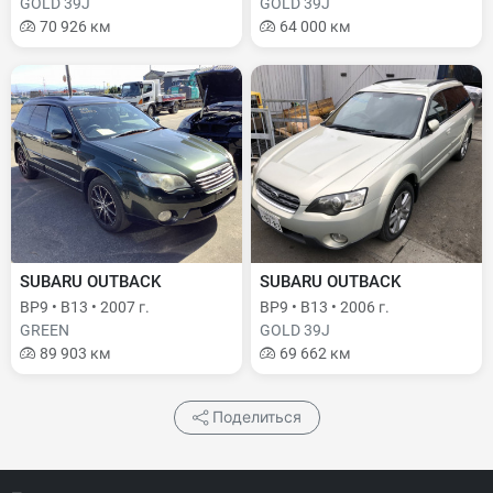
GOLD 39J
GOLD 39J
70 926 км
64 000 км
SUBARU OUTBACK
SUBARU OUTBACK
BP9 • B13 • 2007 г.
BP9 • B13 • 2006 г.
GREEN
GOLD 39J
89 903 км
69 662 км
Поделиться