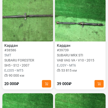
Кардан
Кардан
#38586
#39739
5МТ
SUBARU WRX STI
SUBARU FORESTER
VAB VAG VA • V10 • 2015
SH5 • S12 • 2007
EJ20Y • MT6
EJ205 • MT5
53 815 км
90 000 км
20 000₽
39 000₽