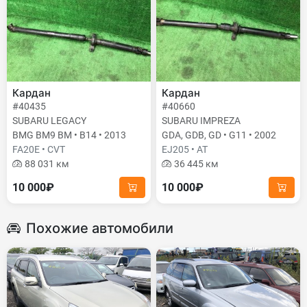
Кардан
Кардан
#40435
#40660
SUBARU LEGACY
SUBARU IMPREZA
BMG BM9 BM • B14 • 2013
GDA, GDB, GD • G11 • 2002
FA20E • CVT
EJ205 • AT
88 031 км
36 445 км
10 000₽
10 000₽
Похожие автомобили