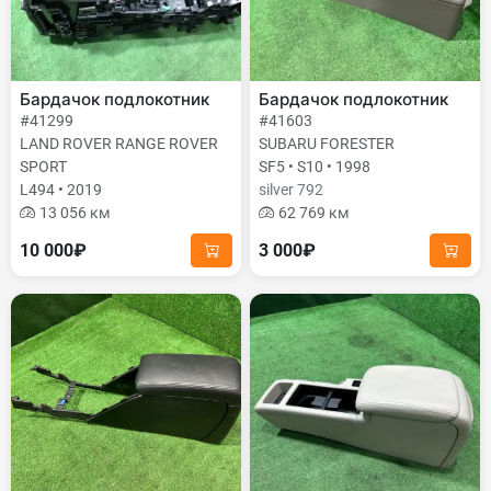
Бардачок подлокотник
Бардачок подлокотник
#41299
#41603
LAND ROVER RANGE ROVER
SUBARU FORESTER
SPORT
SF5 • S10 • 1998
L494 • 2019
silver 792
13 056 км
62 769 км
10 000₽
3 000₽