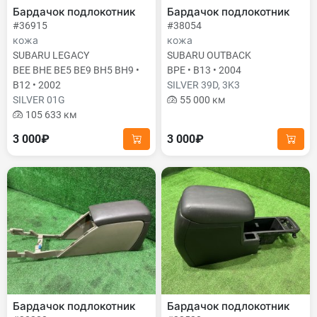
Бардачок подлокотник
Бардачок подлокотник
#36915
#38054
кожа
кожа
SUBARU LEGACY
SUBARU OUTBACK
BEE BHE BE5 BE9 BH5 BH9 •
BPE • B13 • 2004
B12 • 2002
SILVER 39D, 3K3
SILVER 01G
55 000 км
105 633 км
3 000₽
3 000₽
Бардачок подлокотник
Бардачок подлокотник