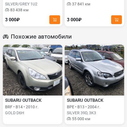
SILVER/GREY 1U2
37 841 км
83 438 км
3 000₽
3 000₽
Похожие автомобили
SUBARU OUTBACK
SUBARU OUTBACK
BRF • B14 • 2010 г.
BPE • B13 • 2004 г.
GOLD D6H
SILVER 39D, 3K3
55 000 км