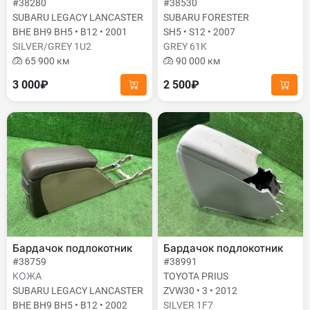
#38280
#38530
SUBARU LEGACY LANCASTER
SUBARU FORESTER
BHE BH9 BH5 • B12 • 2001
SH5 • S12 • 2007
SILVER/GREY 1U2
GREY 61K
65 900 км
90 000 км
3 000₽
2 500₽
Бардачок подлокотник
Бардачок подлокотник
#38759
#38991
КОЖА
TOYOTA PRIUS
SUBARU LEGACY LANCASTER
ZVW30 • 3 • 2012
BHE BH9 BH5 • B12 • 2002
SILVER 1F7