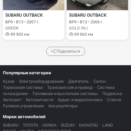
SUBARU OUTBACK
SUBARU OUTBACK
BP9 • B13 • 2007 г.
BP9 • B13 • 2006 г.
GREEN
GOLD 39J
89 903 км
69 662 км
Поделиться
Популярные категории
Кузов
·
Электрооборудование
·
Двигатель
·
Салон
·
Тормозная система
·
Трансмиссия и привод
·
Система
охлаждения
·
Топливная и выхлопная системы
·
Подвеска
·
Автосвет
·
Автозапчасти
·
Аудио- и видеотехника
·
Стекла
·
Рулевое управление
·
Аккумуляторы
Марки автомобилей
SUBARU
·
TOYOTA
·
HONDA
·
SUZUKI
·
DAIHATSU
·
LAND