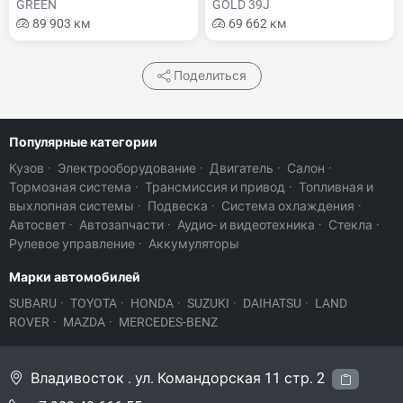
GREEN
GOLD 39J
89 903 км
69 662 км
Поделиться
Популярные категории
Кузов
·
Электрооборудование
·
Двигатель
·
Салон
·
Тормозная система
·
Трансмиссия и привод
·
Топливная и
выхлопная системы
·
Подвеска
·
Система охлаждения
·
Автосвет
·
Автозапчасти
·
Аудио- и видеотехника
·
Стекла
·
Рулевое управление
·
Аккумуляторы
Марки автомобилей
SUBARU
·
TOYOTA
·
HONDA
·
SUZUKI
·
DAIHATSU
·
LAND
ROVER
·
MAZDA
·
MERCEDES-BENZ
Владивосток . ул. Командорская 11 стр. 2