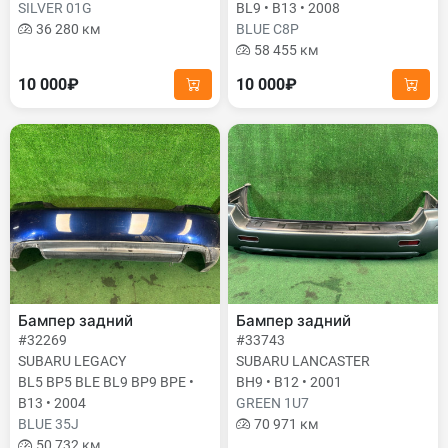
SILVER 01G
BL9 • B13 • 2008
36 280 км
BLUE C8P
58 455 км
10 000₽
10 000₽
Бампер задний
Бампер задний
#32269
#33743
SUBARU LEGACY
SUBARU LANCASTER
BL5 BP5 BLE BL9 BP9 BPE •
BH9 • B12 • 2001
B13 • 2004
GREEN 1U7
BLUE 35J
70 971 км
50 732 км