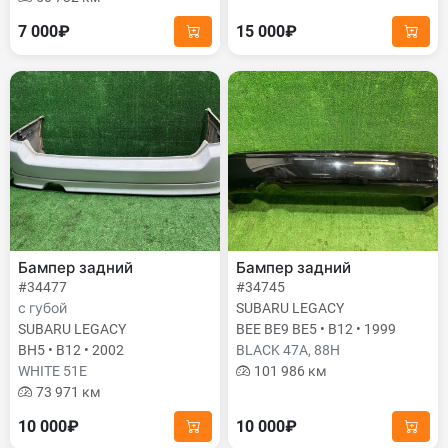
7 000₽
15 000₽
Бампер задний
Бампер задний
#34477
#34745
с губой
SUBARU LEGACY
SUBARU LEGACY
BEE BE9 BE5 • B12 • 1999
BH5 • B12 • 2002
BLACK 47A, 88H
WHITE 51E
101 986 км
73 971 км
10 000₽
10 000₽