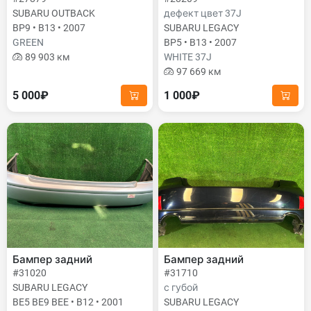
SUBARU OUTBACK
дефект цвет 37J
BP9 • B13 • 2007
SUBARU LEGACY
GREEN
BP5 • B13 • 2007
89 903 км
WHITE 37J
97 669 км
5 000₽
1 000₽
Бампер задний
Бампер задний
#31020
#31710
SUBARU LEGACY
с губой
BE5 BE9 BEE • B12 • 2001
SUBARU LEGACY