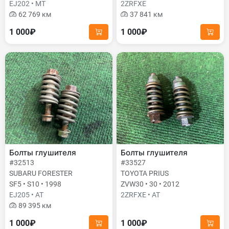
EJ202 • MT
2ZRFXE
62 769 км
37 841 км
1 000₽
1 000₽
Болты глушителя
Болты глушителя
#32513
#33527
SUBARU FORESTER
TOYOTA PRIUS
SF5 • S10 • 1998
ZVW30 • 30 • 2012
EJ205 • AT
2ZRFXE • AT
89 395 км
1 000₽
1 000₽