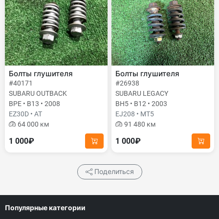
Болты глушителя
Болты глушителя
#40171
#26938
SUBARU OUTBACK
SUBARU LEGACY
BPE • B13 • 2008
BH5 • B12 • 2003
EZ30D • AT
EJ208 • MT5
64 000 км
91 480 км
1 000₽
1 000₽
Поделиться
Популярные категории