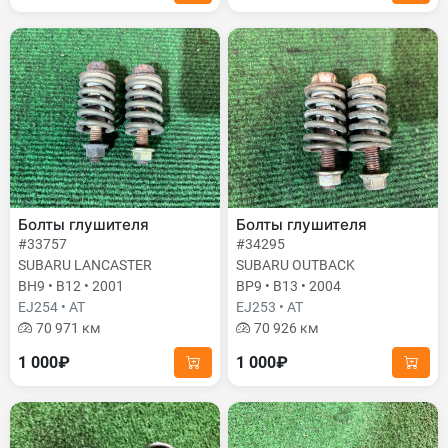
Болты глушителя
Болты глушителя
#33757
#34295
SUBARU LANCASTER
SUBARU OUTBACK
BH9 • B12 • 2001
BP9 • B13 • 2004
EJ254 • AT
EJ253 • AT
70 971 км
70 926 км
1 000₽
1 000₽