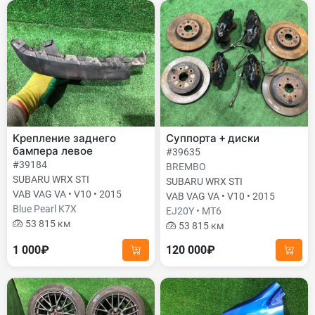
Крепление заднего
Суппорта + диски
бампера левое
#39635
#39184
BREMBO
SUBARU WRX STI
SUBARU WRX STI
VAB VAG VA • V10 • 2015
VAB VAG VA • V10 • 2015
Blue Pearl K7X
EJ20Y • MT6
53 815 км
53 815 км
1 000₽
120 000₽