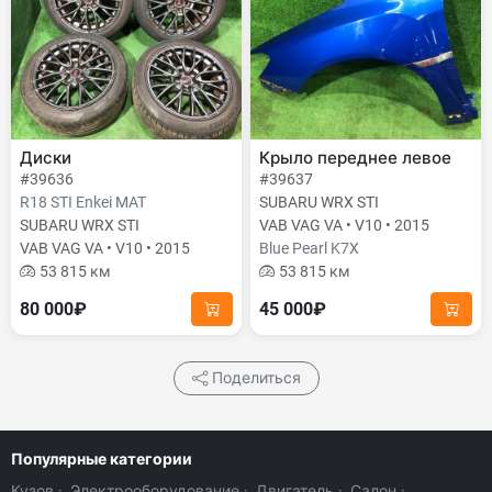
Диски
Крыло переднее левое
#39636
#39637
R18 STI Enkei MAT
SUBARU WRX STI
SUBARU WRX STI
VAB VAG VA • V10 • 2015
VAB VAG VA • V10 • 2015
Blue Pearl K7X
53 815 км
53 815 км
80 000₽
45 000₽
Поделиться
Популярные категории
Кузов
·
Электрооборудование
·
Двигатель
·
Салон
·