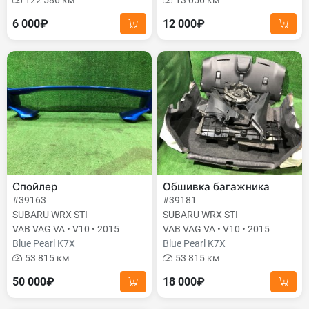
122 586 км
13 056 км
6 000₽
12 000₽
Спойлер
Обшивка багажника
#39163
#39181
SUBARU WRX STI
SUBARU WRX STI
VAB VAG VA • V10 • 2015
VAB VAG VA • V10 • 2015
Blue Pearl K7X
Blue Pearl K7X
53 815 км
53 815 км
50 000₽
18 000₽