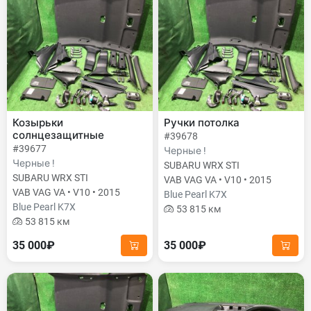
Козырьки
Ручки потолка
солнцезащитные
#39678
#39677
Черные !
Черные !
SUBARU WRX STI
SUBARU WRX STI
VAB VAG VA • V10 • 2015
VAB VAG VA • V10 • 2015
Blue Pearl K7X
Blue Pearl K7X
53 815 км
53 815 км
35 000₽
35 000₽