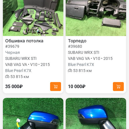
Обшивка потолка
Торпедо
#39679
#39680
Черная
SUBARU WRX STI
SUBARU WRX STI
VAB VAG VA • V10 • 2015
VAB VAG VA • V10 • 2015
Blue Pearl K7X
Blue Pearl K7X
53 815 км
53 815 км
35 000₽
10 000₽