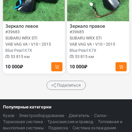
Зеркало левое
Зеркало правое
#39683
#39685
SUBARU WRX STI
SUBARU WRX STI
VAB VAG VA • V10 • 2015
VAB VAG VA • V10 • 2015
Blue Pearl K7X
Blue Pearl K7X
53 815 км
53 815 км
10 000₽
10 000₽
Поделиться
Популярные категории
Кузов
·
Электрооборудование
·
Двигатель
·
Салон
·
Тормозная система
·
Трансмиссия и привод
·
Топливная и
выхлопная системы
·
Подвеска
·
Система охлаждения
·