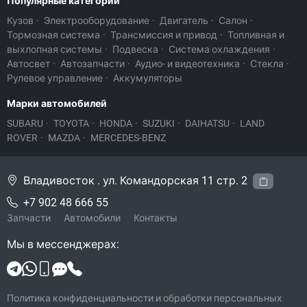
Популярные категории
Кузов
·
Электрооборудование
·
Двигатель
·
Салон
·
Тормозная система
·
Трансмиссия и привод
·
Топливная и
выхлопная системы
·
Подвеска
·
Система охлаждения
·
Автосвет
·
Автозапчасти
·
Аудио- и видеотехника
·
Стекла
·
Рулевое управление
·
Аккумуляторы
Марки автомобилей
SUBARU
·
TOYOTA
·
HONDA
·
SUZUKI
·
DAIHATSU
·
LAND
ROVER
·
MAZDA
·
MERCEDES-BENZ
Владивосток . ул. Командорская 11 стр. 2
+7 902 48 666 55
Запчасти
Автомобили
Контакты
Мы в мессенджерах:
Политика конфиденциальности и обработки персональных