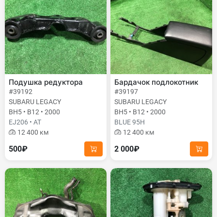
Подушка редуктора
Бардачок подлокотник
#39192
#39197
SUBARU LEGACY
SUBARU LEGACY
BH5 • B12 • 2000
BH5 • B12 • 2000
EJ206 • AT
BLUE 95H
12 400 км
12 400 км
500₽
2 000₽