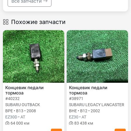
Все запчасти
Похожие запчасти
Концевик педали
Концевик педали
тормоза
тормоза
#40232
#38971
SUBARU OUTBACK
SUBARU LEGACY LANCASTER
BPE • B13 • 2008
BHE • B12 • 2002
EZ30D • AT
EZ30 • AT
64 000 км
83 438 км