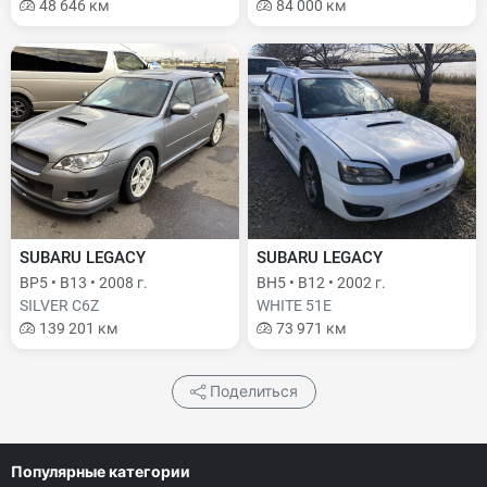
48 646 км
84 000 км
SUBARU LEGACY
SUBARU LEGACY
BP5 • B13 • 2008 г.
BH5 • B12 • 2002 г.
SILVER C6Z
WHITE 51E
139 201 км
73 971 км
Поделиться
Популярные категории