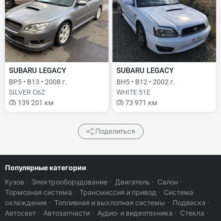
SUBARU LEGACY
SUBARU LEGACY
BP5 • B13 • 2008 г.
BH5 • B12 • 2002 г.
SILVER C6Z
WHITE 51E
139 201 км
73 971 км
Поделиться
Популярные категории
Кузов
·
Электрооборудование
·
Двигатель
·
Салон
·
Тормозная система
·
Трансмиссия и привод
·
Система
охлаждения
·
Топливная и выхлопная системы
·
Подвеска
·
Автосвет
·
Автозапчасти
·
Аудио- и видеотехника
·
Стекла
·