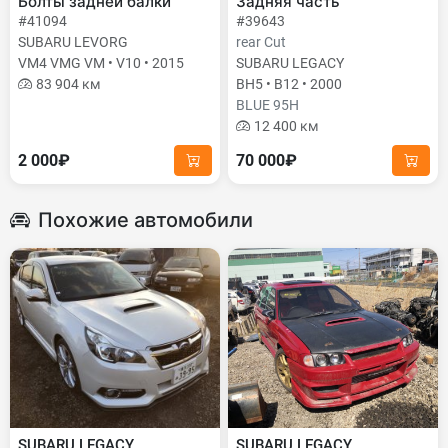
Болты задней балки
Задняя часть
#41094
#39643
SUBARU LEVORG
rear Cut
VM4 VMG VM • V10 • 2015
SUBARU LEGACY
83 904 км
BH5 • B12 • 2000
BLUE 95H
12 400 км
2 000₽
70 000₽
Похожие автомобили
SUBARU LEGACY
SUBARU LEGACY