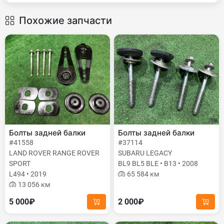
Похожие запчасти
Болты задней балки
Болты задней балки
#41558
#37114
LAND ROVER RANGE ROVER
SUBARU LEGACY
SPORT
BL9 BL5 BLE • B13 • 2008
L494 • 2019
65 584 км
13 056 км
5 000₽
2 000₽