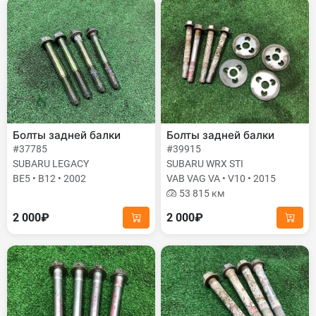
Болты задней балки
Болты задней балки
#37785
#39915
SUBARU LEGACY
SUBARU WRX STI
BE5 • B12 • 2002
VAB VAG VA • V10 • 2015
53 815 км
2 000₽
2 000₽