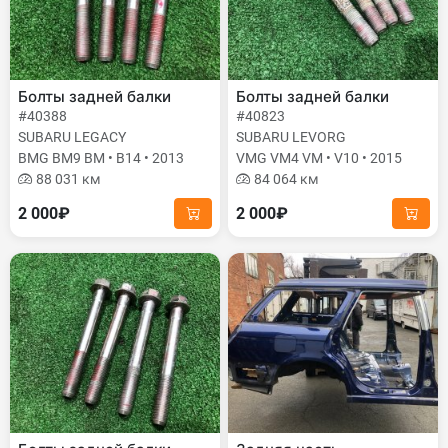
Болты задней балки
Болты задней балки
#40388
#40823
SUBARU LEGACY
SUBARU LEVORG
BMG BM9 BM • B14 • 2013
VMG VM4 VM • V10 • 2015
88 031 км
84 064 км
2 000₽
2 000₽