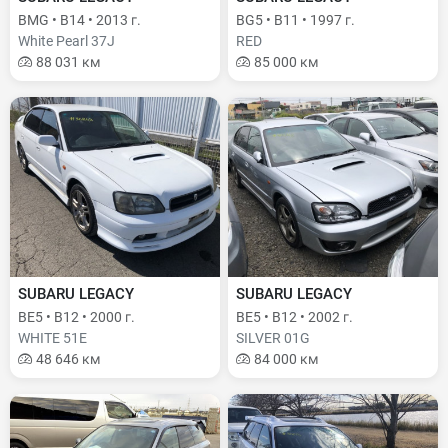
BMG • B14 • 2013 г.
BG5 • B11 • 1997 г.
White Pearl 37J
RED
88 031 км
85 000 км
SUBARU LEGACY
SUBARU LEGACY
BE5 • B12 • 2000 г.
BE5 • B12 • 2002 г.
WHITE 51E
SILVER 01G
48 646 км
84 000 км