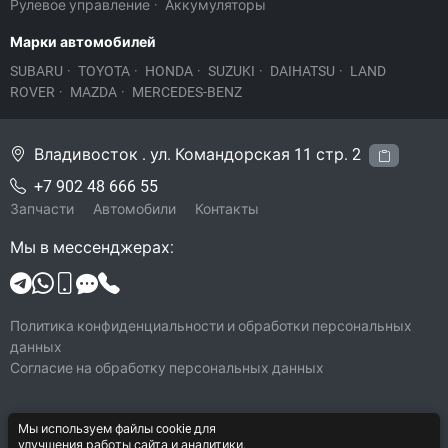
Рулевое управление
·
Аккумуляторы
Марки автомобилей
SUBARU
·
TOYOTA
·
HONDA
·
SUZUKI
·
DAIHATSU
·
LAND
ROVER
·
MAZDA
·
MERCEDES-BENZ
Владивосток . ул. Командорская 11 стр. 2
+7 902 48 666 55
Запчасти
Автомобили
Контакты
Мы в мессенджерах:
Политика конфиденциальности и обработки персональных
данных
Согласие на обработку персональных данных
Мы используем файлы cookie для
© 2026 Legacy-VL
улучшения работы сайта и аналитики.