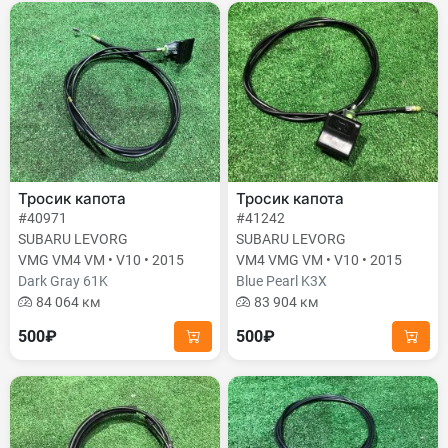
Тросик капота
Тросик капота
#40971
#41242
SUBARU LEVORG
SUBARU LEVORG
VMG VM4 VM • V10 • 2015
VM4 VMG VM • V10 • 2015
Dark Gray 61K
Blue Pearl K3X
84 064 км
83 904 км
500₽
500₽