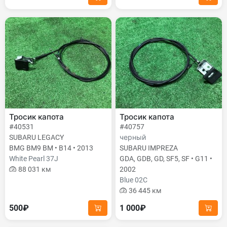
Тросик капота
Тросик капота
#40531
#40757
SUBARU LEGACY
черный
BMG BM9 BM • B14 • 2013
SUBARU IMPREZA
White Pearl 37J
GDA, GDB, GD, SF5, SF • G11 •
88 031 км
2002
Blue 02C
36 445 км
500₽
1 000₽