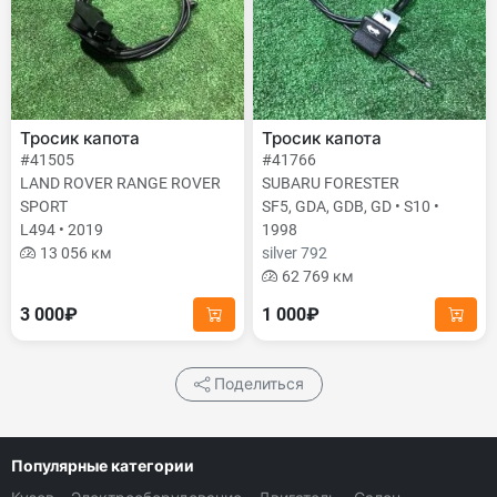
Тросик капота
Тросик капота
#41505
#41766
LAND ROVER RANGE ROVER
SUBARU FORESTER
SPORT
SF5, GDA, GDB, GD • S10 •
L494 • 2019
1998
13 056 км
silver 792
62 769 км
3 000₽
1 000₽
Поделиться
Популярные категории