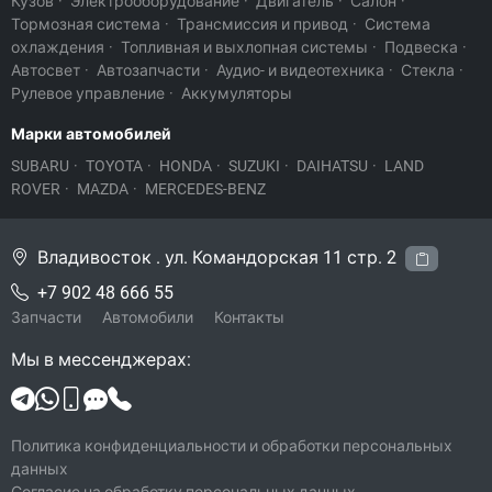
Кузов
·
Электрооборудование
·
Двигатель
·
Салон
·
Тормозная система
·
Трансмиссия и привод
·
Система
охлаждения
·
Топливная и выхлопная системы
·
Подвеска
·
Автосвет
·
Автозапчасти
·
Аудио- и видеотехника
·
Стекла
·
Рулевое управление
·
Аккумуляторы
Марки автомобилей
SUBARU
·
TOYOTA
·
HONDA
·
SUZUKI
·
DAIHATSU
·
LAND
ROVER
·
MAZDA
·
MERCEDES-BENZ
Владивосток . ул. Командорская 11 стр. 2
+7 902 48 666 55
Запчасти
Автомобили
Контакты
Мы в мессенджерах:
Политика конфиденциальности и обработки персональных
данных