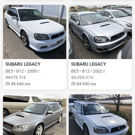
SUBARU LEGACY
SUBARU LEGACY
BE5 • B12 • 2000 г.
BE5 • B12 • 2002 г.
WHITE 51E
SILVER 01G
48 646 км
84 000 км