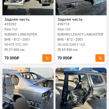
Задняя часть
Задняя часть
#35292
#36718
Rear Cut
Rear Cut
SUBARU LANCASTER
SUBARU LEGACY LANCASTER
BHE • B12 • 2001
BHE • B12 • 2001
WHITE 07C, 081
SILVER/GREY 1U2
57 000 км
65 900 км
70 000₽
70 000₽