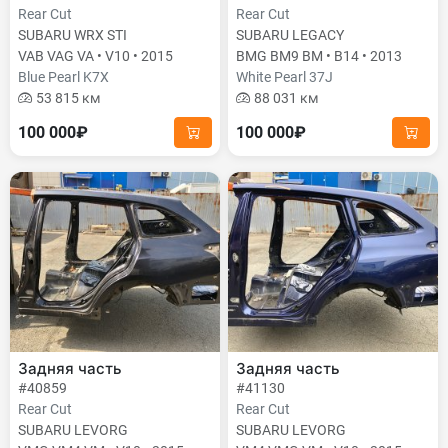
Rear Cut
Rear Cut
SUBARU WRX STI
SUBARU LEGACY
VAB VAG VA • V10 • 2015
BMG BM9 BM • B14 • 2013
Blue Pearl K7X
White Pearl 37J
53 815 км
88 031 км
100 000₽
100 000₽
Задняя часть
Задняя часть
#40859
#41130
Rear Cut
Rear Cut
SUBARU LEVORG
SUBARU LEVORG