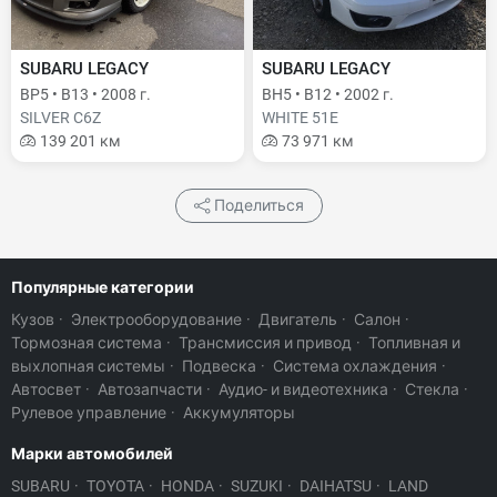
SUBARU LEGACY
SUBARU LEGACY
BP5 • B13 • 2008 г.
BH5 • B12 • 2002 г.
SILVER C6Z
WHITE 51E
139 201 км
73 971 км
Поделиться
Популярные категории
Кузов
·
Электрооборудование
·
Двигатель
·
Салон
·
Тормозная система
·
Трансмиссия и привод
·
Топливная и
выхлопная системы
·
Подвеска
·
Система охлаждения
·
Автосвет
·
Автозапчасти
·
Аудио- и видеотехника
·
Стекла
·
Рулевое управление
·
Аккумуляторы
Марки автомобилей
SUBARU
·
TOYOTA
·
HONDA
·
SUZUKI
·
DAIHATSU
·
LAND