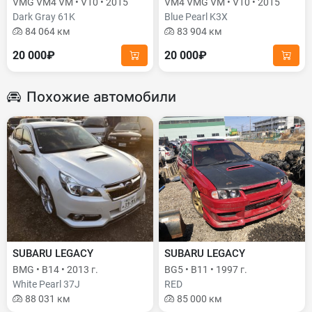
VMG VM4 VM • V10 • 2015
VM4 VMG VM • V10 • 2015
Dark Gray 61K
Blue Pearl K3X
84 064 км
83 904 км
20 000₽
20 000₽
Похожие автомобили
SUBARU LEGACY
SUBARU LEGACY
BMG • B14 • 2013 г.
BG5 • B11 • 1997 г.
White Pearl 37J
RED
88 031 км
85 000 км