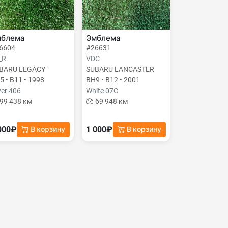
мблема
Эмблема
6604
#26631
_R
VDC
BARU LEGACY
SUBARU LANCASTER
5 • B11 • 1998
BH9 • B12 • 2001
ver 406
White 07C
99 438 км
69 948 км
000₽
1 000₽
В корзину
В корзину