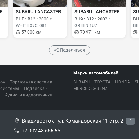
R
SUBARU LANCASTER
SUBARU LANCASTER
SU
BHE • B12 • 2000 г.
BH9 • B12 • 2002 г.
BH9
WHITE 07C, 081
GREEN 1U7
BE
57 000 км
70 971 км
Поделиться
Марки автомобилей
лон
·
Тормозная система
·
SUBARU
·
TOYOTA
·
HONDA
·
S
 системы
·
Подвеска
·
MERCEDES-BENZ
и
·
Аудио- и видеотехника
·
Владивосток . ул. Командорская 11 стр. 2
+7 902 48 666 55