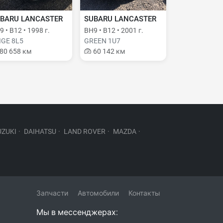
BARU LANCASTER
SUBARU LANCASTER
 • B12 • 1998 г.
BH9 • B12 • 2001 г.
IGE 8L5
GREEN 1U7
80 658 км
60 142 км
UZUKI
·
DAIHATSU
·
LAND ROVER
·
MAZDA
·
Запчасти
Автомобили
Контакты
Мы в мессенджерах: