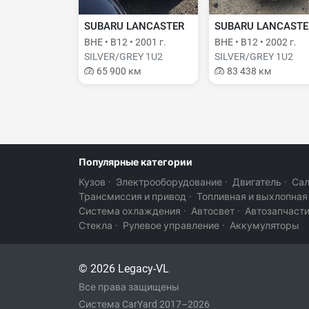
SUBARU LANCASTER
SUBARU LANCASTE
BHE • B12 • 2001 г.
BHE • B12 • 2002 г.
SILVER/GREY 1U2
SILVER/GREY 1U2
65 900 км
83 438 км
Популярные категории
Кузов
·
Электрооборудование
·
Двигатель
·
Са
Трансмиссия и привод
·
Топливная и выхлопная
Система охлаждения
·
Автосвет
·
Автозапчаст
Стекла
·
Рулевое управление
·
Аккумуляторы
© 2026 Legacy-VL
Все права защищены
Система CarYard 2017–2026