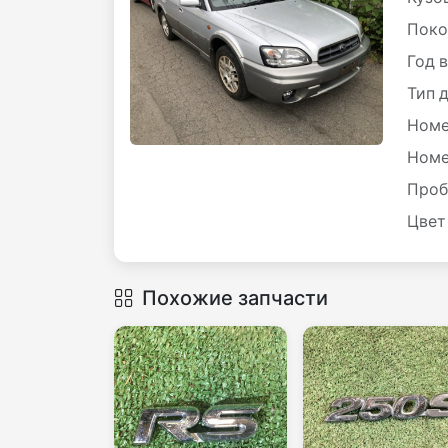
Поко
Год 
Тип 
Номе
Номе
Проб
Цвет
Похожие запчасти