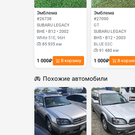
Эмблема
Эмблема
#26738
#27090
SUBARU LEGACY
GT
BHE • B12 • 2002
SUBARU LEGACY
White 51E, 96H
BH5 • B12 • 2003
85 935 км
BLUE 02C
91 480 км
1 000₽
1 000₽
В корзину
В корзи
Похожие автомобили