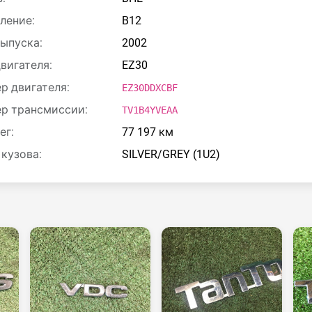
ление:
B12
выпуска:
2002
двигателя:
EZ30
р двигателя:
EZ30DDXCBF
р трансмиссии:
TV1B4YVEAA
ег:
77 197 км
 кузова:
SILVER/GREY (1U2)