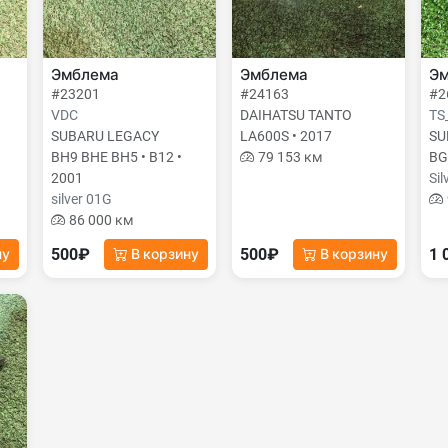
Эмблема
Эмблема
Э
#23201
#24163
#2
VDC
DAIHATSU TANTO
TS
SUBARU LEGACY
LA600S • 2017
SU
BH9 BHE BH5 • B12 •
79 153 км
BG
2001
Sil
silver 01G
86 000 км
500₽
500₽
1 
ну
В корзину
В корзину