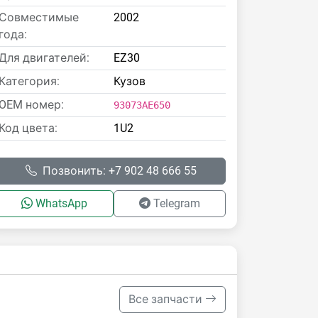
Совместимые
2002
года:
Для двигателей:
EZ30
Категория:
Кузов
OEM номер:
93073AE650
Код цвета:
1U2
Позвонить: +7 902 48 666 55
WhatsApp
Telegram
Все запчасти