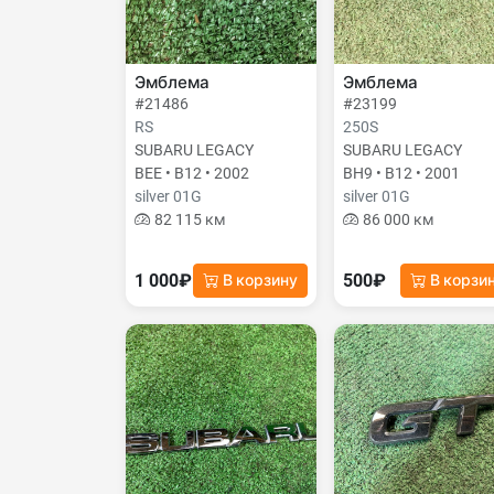
Эмблема
Эмблема
#21486
#23199
RS
250S
SUBARU LEGACY
SUBARU LEGACY
BEE • B12 • 2002
BH9 • B12 • 2001
silver 01G
silver 01G
82 115 км
86 000 км
1 000₽
500₽
В корзину
В корзи