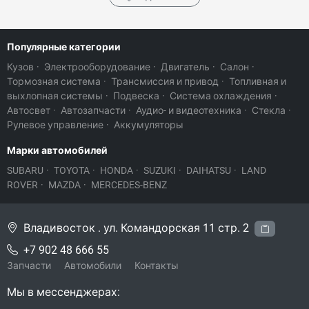
Популярные категории
Кузов
·
Электрооборудование
·
Двигатель
·
Салон
·
Тормозная система
·
Трансмиссия и привод
·
Топливная и
выхлопная системы
·
Подвеска
·
Система охлаждения
·
Автосвет
·
Автозапчасти
·
Аудио- и видеотехника
·
Стекла
·
Рулевое управление
·
Аккумуляторы
Марки автомобилей
SUBARU
·
TOYOTA
·
HONDA
·
SUZUKI
·
DAIHATSU
·
LAND
ROVER
·
MAZDA
·
MERCEDES-BENZ
Владивосток . ул. Командорская 11 стр. 2
+7 902 48 666 55
Запчасти
Автомобили
Контакты
Мы в мессенджерах: