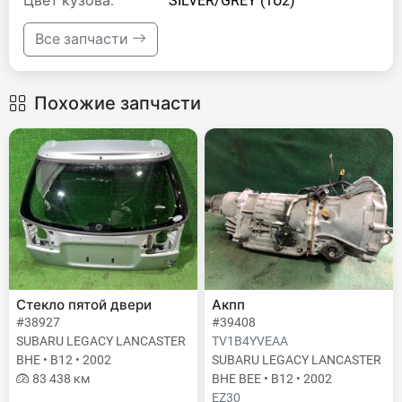
Цвет кузова:
SILVER/GREY (1U2)
Все запчасти
Похожие запчасти
Стекло пятой двери
Акпп
#38927
#39408
SUBARU LEGACY LANCASTER
TV1B4YVEAA
BHE • B12 • 2002
SUBARU LEGACY LANCASTER
83 438 км
BHE BEE • B12 • 2002
EZ30