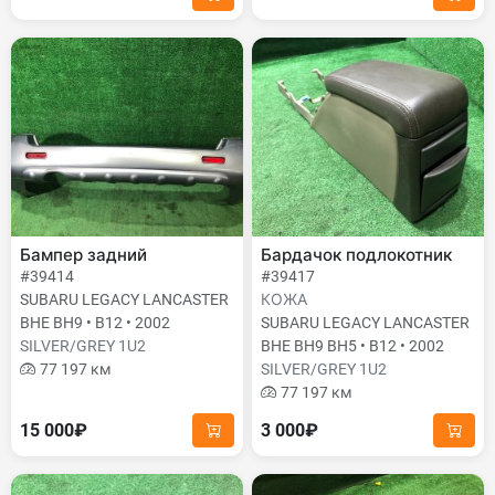
Бампер задний
Бардачок подлокотник
#39414
#39417
SUBARU LEGACY LANCASTER
КОЖА
BHE BH9 • B12 • 2002
SUBARU LEGACY LANCASTER
SILVER/GREY 1U2
BHE BH9 BH5 • B12 • 2002
77 197 км
SILVER/GREY 1U2
77 197 км
15 000₽
3 000₽