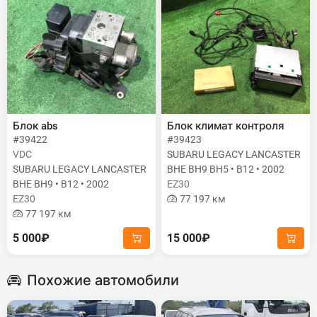
Блок abs
Блок климат контроля
#39422
#39423
VDC
SUBARU LEGACY LANCASTER
SUBARU LEGACY LANCASTER
BHE BH9 BH5 • B12 • 2002
BHE BH9 • B12 • 2002
EZ30
EZ30
77 197 км
77 197 км
5 000₽
15 000₽
Похожие автомобили