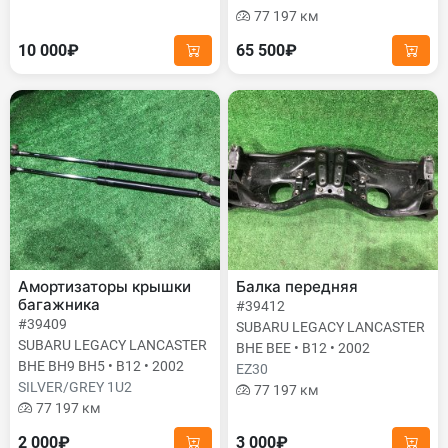
77 197 км
10 000₽
65 500₽
Амортизаторы крышки
Балка передняя
багажника
#39412
#39409
SUBARU LEGACY LANCASTER
SUBARU LEGACY LANCASTER
BHE BEE • B12 • 2002
BHE BH9 BH5 • B12 • 2002
EZ30
SILVER/GREY 1U2
77 197 км
77 197 км
2 000₽
3 000₽