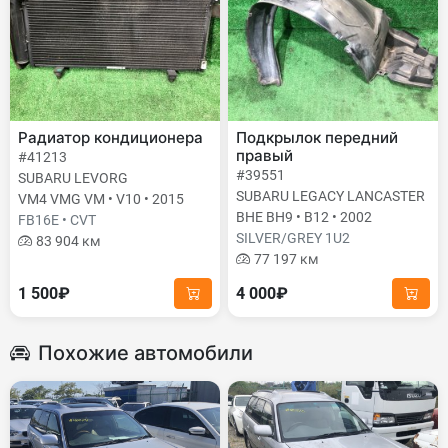
Радиатор кондиционера
Подкрылок передний
правый
#41213
#39551
SUBARU LEVORG
SUBARU LEGACY LANCASTER
VM4 VMG VM • V10 • 2015
BHE BH9 • B12 • 2002
FB16E • CVT
SILVER/GREY 1U2
83 904 км
77 197 км
1 500₽
4 000₽
Похожие автомобили