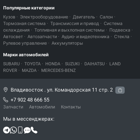
Популярные категории
Кузов
·
Электрооборудование
·
Двигатель
·
Салон
·
Тормозная система
·
Трансмиссия и привод
·
Система
охлаждения
·
Топливная и выхлопная системы
·
Подвеска
·
Автосвет
·
Автозапчасти
·
Аудио- и видеотехника
·
Стекла
·
Рулевое управление
·
Аккумуляторы
Марки автомобилей
SUBARU
·
TOYOTA
·
HONDA
·
SUZUKI
·
DAIHATSU
·
LAND
ROVER
·
MAZDA
·
MERCEDES-BENZ
Владивосток . ул. Командорская 11 стр. 2
+7 902 48 666 55
Запчасти
Автомобили
Контакты
Мы в мессенджерах: