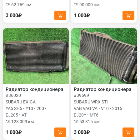
62 769 км
90 000 км
3 000₽
1 000₽
Радиатор кондиционера
Радиатор кондиционера
#36020
#39699
SUBARU EXIGA
SUBARU WRX STI
YA5 SH5 • Y10 • 2007
VAB VAG VA • V10 • 2015
EJ205 • AT
EJ20Y • MT6
128 009 км
53 815 км
1 000₽
3 000₽