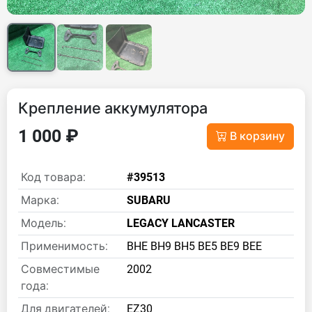
Крепление аккумулятора
1 000 ₽
В корзину
Код товара:
#39513
Марка:
SUBARU
Модель:
LEGACY LANCASTER
Применимость:
BHE BH9 BH5 BE5 BE9 BEE
Совместимые
2002
года:
Для двигателей:
EZ30