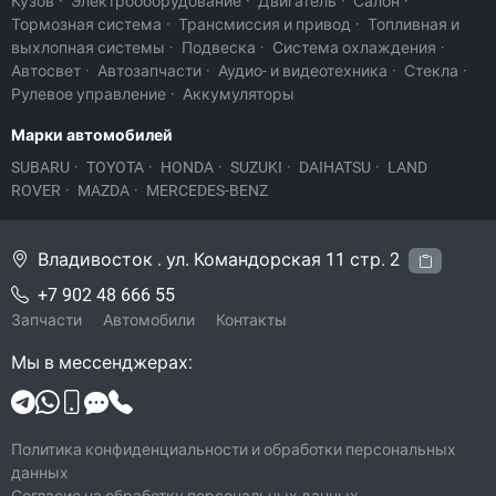
Кузов
·
Электрооборудование
·
Двигатель
·
Салон
·
Тормозная система
·
Трансмиссия и привод
·
Топливная и
выхлопная системы
·
Подвеска
·
Система охлаждения
·
Автосвет
·
Автозапчасти
·
Аудио- и видеотехника
·
Стекла
·
Рулевое управление
·
Аккумуляторы
Марки автомобилей
SUBARU
·
TOYOTA
·
HONDA
·
SUZUKI
·
DAIHATSU
·
LAND
ROVER
·
MAZDA
·
MERCEDES-BENZ
Владивосток . ул. Командорская 11 стр. 2
+7 902 48 666 55
Запчасти
Автомобили
Контакты
Мы в мессенджерах:
Политика конфиденциальности и обработки персональных
данных