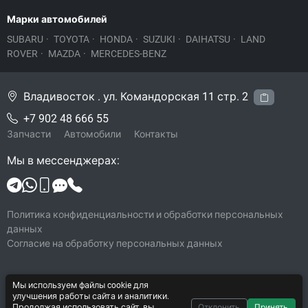
Марки автомобилей
SUBARU
·
TOYOTA
·
HONDA
·
SUZUKI
·
DAIHATSU
·
LAND
ROVER
·
MAZDA
·
MERCEDES-BENZ
Владивосток . ул. Командорская 11 стр. 2
+7 902 48 666 55
Запчасти
Автомобили
Контакты
Мы в мессенджерах:
Политика конфиденциальности и обработки персональных
данных
Согласие на обработку персональных данных
Мы используем файлы cookie для
© 2026 Legacy-VL
улучшения работы сайта и аналитики.
Все права защищены
Продолжая использовать сайт, вы
Отклонить
Принять