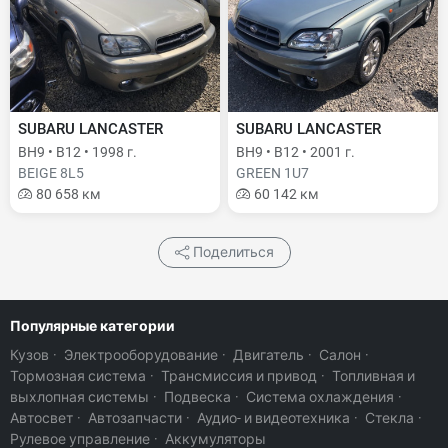
SUBARU LANCASTER
SUBARU LANCASTER
BH9 • B12 • 1998 г.
BH9 • B12 • 2001 г.
BEIGE 8L5
GREEN 1U7
80 658 км
60 142 км
Поделиться
Популярные категории
Кузов
·
Электрооборудование
·
Двигатель
·
Салон
·
Тормозная система
·
Трансмиссия и привод
·
Топливная и
выхлопная системы
·
Подвеска
·
Система охлаждения
·
Автосвет
·
Автозапчасти
·
Аудио- и видеотехника
·
Стекла
·
Рулевое управление
·
Аккумуляторы