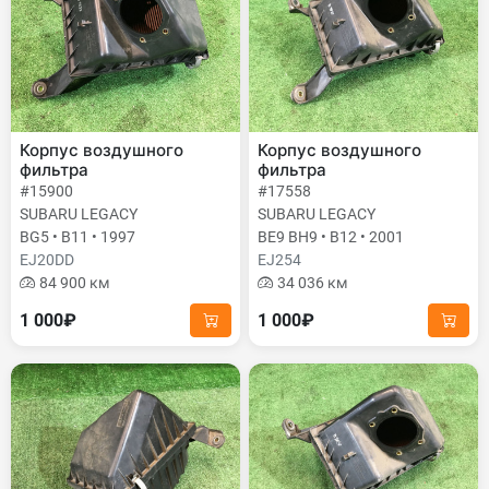
Корпус воздушного
Корпус воздушного
фильтра
фильтра
#15900
#17558
SUBARU LEGACY
SUBARU LEGACY
BG5 • B11 • 1997
BE9 BH9 • B12 • 2001
EJ20DD
EJ254
84 900 км
34 036 км
1 000₽
1 000₽