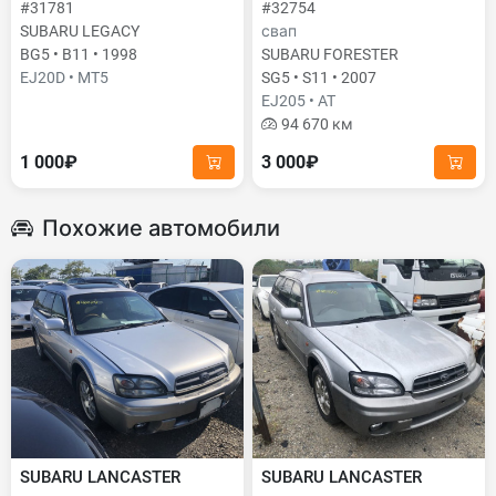
#31781
#32754
SUBARU LEGACY
свап
BG5 • B11 • 1998
SUBARU FORESTER
EJ20D • MT5
SG5 • S11 • 2007
EJ205 • AT
94 670 км
1 000₽
3 000₽
Похожие автомобили
SUBARU LANCASTER
SUBARU LANCASTER