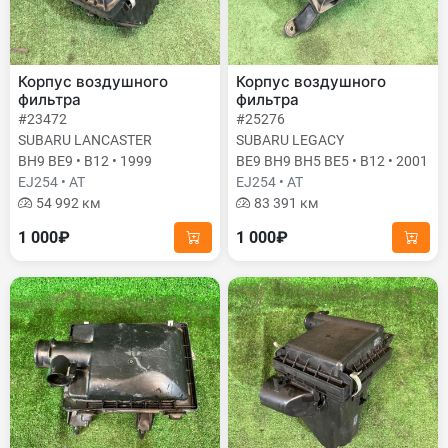
Корпус воздушного
Корпус воздушного
фильтра
фильтра
#23472
#25276
SUBARU LANCASTER
SUBARU LEGACY
BH9 BE9 • B12 • 1999
BE9 BH9 BH5 BE5 • B12 • 2001
EJ254 • AT
EJ254 • AT
54 992 км
83 391 км
1 000₽
1 000₽