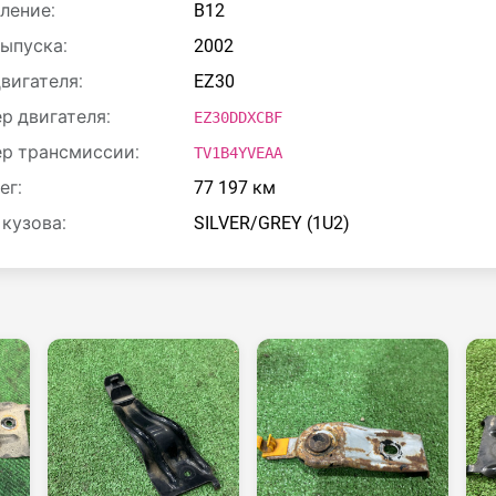
ление:
B12
выпуска:
2002
двигателя:
EZ30
р двигателя:
EZ30DDXCBF
р трансмиссии:
TV1B4YVEAA
ег:
77 197 км
 кузова:
SILVER/GREY (1U2)