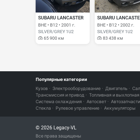
SUBARU LANCASTER
SUBARU LANCASTE
BHE • B12 • 2001 г.
BHE • B12 • 2002 г.
SILVER/GREY 1U2
SILVER/GREY 1U2
65 900 км
83 438 км
Популярные категории
Кузов
·
Электрооборудование
·
Двигатель
·
Са
Трансмиссия и привод
·
Топливная и выхлопная
Система охлаждения
·
Автосвет
·
Автозапчаст
Стекла
·
Рулевое управление
·
Аккумуляторы
© 2026 Legacy-VL
Все права защищены