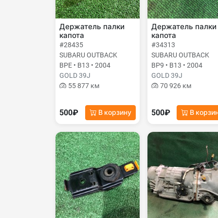
Держатель палки
Держатель палки
капота
капота
#28435
#34313
SUBARU OUTBACK
SUBARU OUTBACK
BPE • B13 • 2004
BP9 • B13 • 2004
GOLD 39J
GOLD 39J
55 877 км
70 926 км
500₽
500₽
В корзину
В корзи