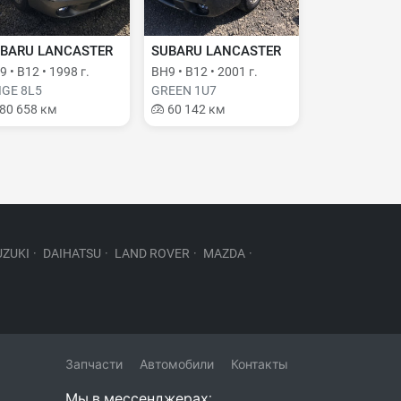
BARU LANCASTER
SUBARU LANCASTER
 • B12 • 1998 г.
BH9 • B12 • 2001 г.
IGE 8L5
GREEN 1U7
80 658 км
60 142 км
UZUKI
·
DAIHATSU
·
LAND ROVER
·
MAZDA
·
Запчасти
Автомобили
Контакты
Мы в мессенджерах: