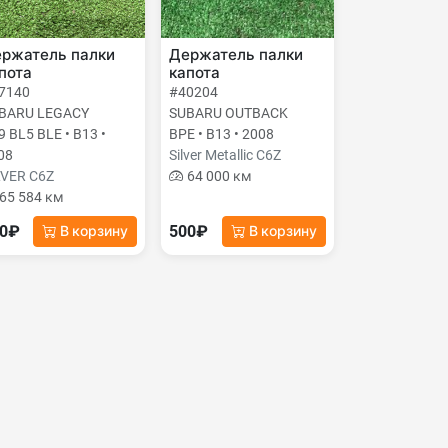
ржатель палки
Держатель палки
пота
капота
7140
#40204
BARU LEGACY
SUBARU OUTBACK
9 BL5 BLE • B13 •
BPE • B13 • 2008
08
Silver Metallic C6Z
LVER C6Z
64 000 км
65 584 км
00₽
500₽
В корзину
В корзину