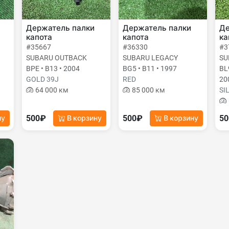
Держатель палки
Держатель палки
Де
капота
капота
ка
#35667
#36330
#3
SUBARU OUTBACK
SUBARU LEGACY
SU
BPE • B13 • 2004
BG5 • B11 • 1997
BL
GOLD 39J
RED
20
64 000 км
85 000 км
SI
500₽
500₽
5
ну
В корзину
В корзину