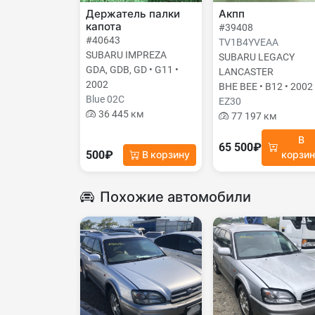
Держатель палки
Акпп
капота
#39408
#40643
TV1B4YVEAA
SUBARU IMPREZA
SUBARU LEGACY
GDA, GDB, GD • G11 •
LANCASTER
2002
BHE BEE • B12 • 2002
Blue 02C
EZ30
36 445 км
77 197 км
В
65 500₽
500₽
В корзину
корзи
Похожие автомобили