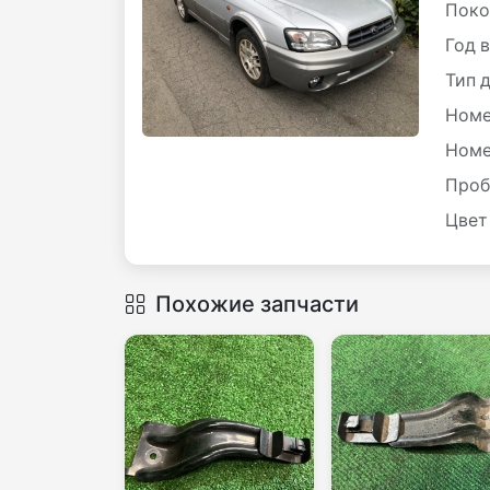
Поко
Год 
Тип 
Номе
Номе
Проб
Цвет
Похожие запчасти