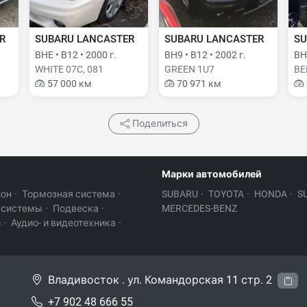
R
SUBARU LANCASTER
SUBARU LANCASTER
SU
BHE • B12 • 2000 г.
BH9 • B12 • 2002 г.
BH9
WHITE 07C, 081
GREEN 1U7
BE
57 000 км
70 971 км
Поделиться
Марки автомобилей
лон
·
Тормозная система
·
SUBARU
·
TOYOTA
·
HONDA
·
S
 системы
·
Подвеска
·
MERCEDES-BENZ
и
·
Аудио- и видеотехника
·
Владивосток . ул. Командорская 11 стр. 2
+7 902 48 666 55