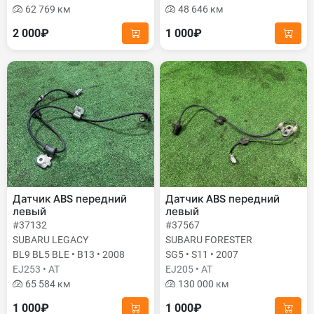
62 769 км
48 646 км
2 000₽
1 000₽
Датчик ABS передний
Датчик ABS передний
левый
левый
#37132
#37567
SUBARU LEGACY
SUBARU FORESTER
BL9 BL5 BLE • B13 • 2008
SG5 • S11 • 2007
EJ253 • AT
EJ205 • AT
65 584 км
130 000 км
1 000₽
1 000₽