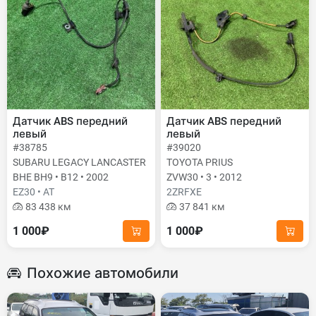
Датчик ABS передний
Датчик ABS передний
левый
левый
#38785
#39020
SUBARU LEGACY LANCASTER
TOYOTA PRIUS
BHE BH9 • B12 • 2002
ZVW30 • 3 • 2012
EZ30 • AT
2ZRFXE
83 438 км
37 841 км
1 000₽
1 000₽
Похожие автомобили