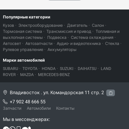
Популярные категории
Кузов
·
Электрооборудование
·
Двигатель
·
Салон
·
Тормозная система
·
Трансмиссия и привод
·
Топливная и
выхлопная системы
·
Подвеска
·
Система охлаждения
·
Автосвет
·
Автозапчасти
·
Аудио- и видеотехника
·
Стекла
·
Рулевое управление
·
Аккумуляторы
Марки автомобилей
SUBARU
·
TOYOTA
·
HONDA
·
SUZUKI
·
DAIHATSU
·
LAND
ROVER
·
MAZDA
·
MERCEDES-BENZ
Владивосток . ул. Командорская 11 стр. 2
+7 902 48 666 55
Запчасти
Автомобили
Контакты
Мы в мессенджерах: