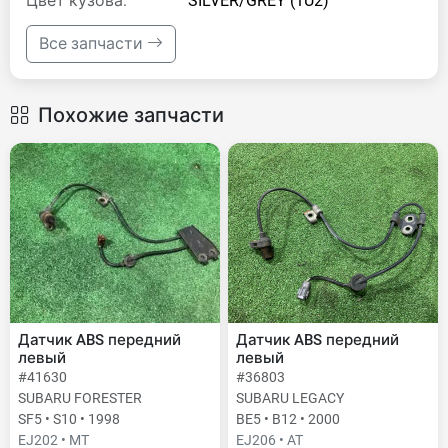
Цвет кузова:
SILVER/GREY (1U2)
Все запчасти
Похожие запчасти
Датчик ABS передний
Датчик ABS передний
левый
левый
#41630
#36803
SUBARU FORESTER
SUBARU LEGACY
SF5 • S10 • 1998
BE5 • B12 • 2000
EJ202 • MT
EJ206 • AT