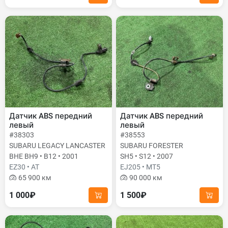
Датчик ABS передний
Датчик ABS передний
левый
левый
#38303
#38553
SUBARU LEGACY LANCASTER
SUBARU FORESTER
BHE BH9 • B12 • 2001
SH5 • S12 • 2007
EZ30 • AT
EJ205 • MT5
65 900 км
90 000 км
1 000₽
1 500₽