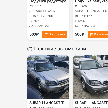
Подушка редуктора
Подушка редукто
#10007
#11325
SUBARU LEGACY
SUBARU LANCASTER
BH5 • B12 • 2001
BH9 • B12 • 1998
EJ202
EJ254
56 235 км
57 052 км
500₽
500₽
В корзину
В корзи
Похожие автомобили
SUBARU LANCASTER
SUBARU LANCASTE