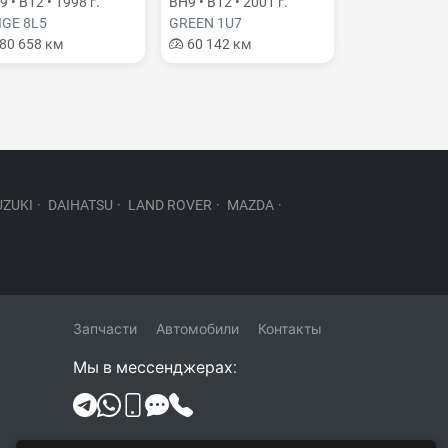
 • B12 • 1998 г.
BH9 • B12 • 2001 г.
IGE 8L5
GREEN 1U7
80 658 км
60 142 км
UZUKI
·
DAIHATSU
·
LAND ROVER
·
MAZDA
·
Запчасти
Автомобили
Контакты
Мы в мессенджерах: