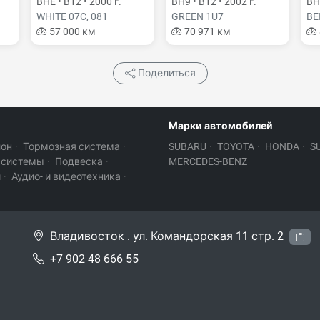
BHE • B12 • 2000 г.
BH9 • B12 • 2002 г.
BH9
WHITE 07C, 081
GREEN 1U7
BE
57 000 км
70 971 км
Поделиться
Марки автомобилей
лон
·
Тормозная система
·
SUBARU
·
TOYOTA
·
HONDA
·
S
 системы
·
Подвеска
·
MERCEDES-BENZ
и
·
Аудио- и видеотехника
·
Владивосток . ул. Командорская 11 стр. 2
+7 902 48 666 55