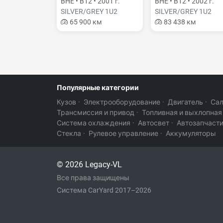
BHE • B12 • 2001 г.
BHE • B12 • 2002 г.
SILVER/GREY 1U2
SILVER/GREY 1U2
65 900 км
83 438 км
Популярные категории
Кузов
·
Электрооборудование
·
Двигатель
·
Са
Трансмиссия и привод
·
Топливная и выхлопная
Система охлаждения
·
Автосвет
·
Автозапчаст
Стекла
·
Рулевое управление
·
Аккумуляторы
© 2026 Legacy-VL
Все права защищены
Система CarYard 2017–2026