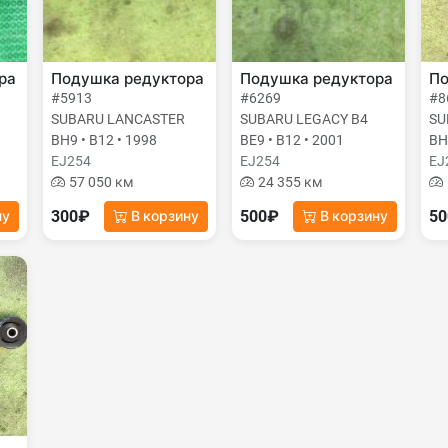
ра
Подушка редуктора
Подушка редуктора
По
#5913
#6269
#8
SUBARU LANCASTER
SUBARU LEGACY B4
SU
BH9 • B12 • 1998
BE9 • B12 • 2001
BH
EJ254
EJ254
EJ
57 050 км
24 355 км
300₽
500₽
5
ну
В корзину
В корзину