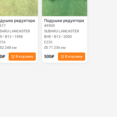
душка редуктора
Подушка редуктора
617
#9509
BARU LANCASTER
SUBARU LANCASTER
9 • B12 • 1998
BHE • B12 • 2000
254
EZ30
52 248 км
71 236 км
00₽
500₽
В корзину
В корзину