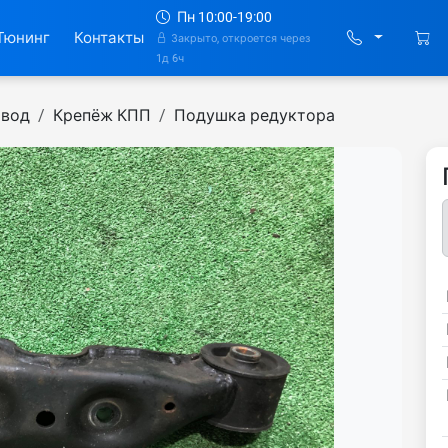
Пн 10:00-19:00
Тюнинг
Контакты
Закрыто, откроется через
1д 6ч
ивод
Крепёж КПП
Подушка редуктора