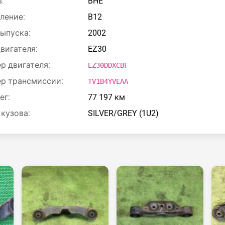
:
BHE
ление:
B12
выпуска:
2002
двигателя:
EZ30
р двигателя:
EZ30DDXCBF
р трансмиссии:
TV1B4YVEAA
ег:
77 197 км
 кузова:
SILVER/GREY (1U2)