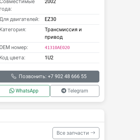
Совместимые
2002
года:
Для двигателей:
EZ30
Категория:
Трансмиссия и
привод
OEM номер:
41310AE020
Код цвета:
1U2
Позвонить: +7 902 48 666 55
WhatsApp
Telegram
Все запчасти