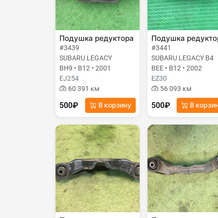
Подушка редуктора
Подушка редукто
#3439
#3441
SUBARU LEGACY
SUBARU LEGACY B4
BH9 • B12 • 2001
BEE • B12 • 2002
EJ254
EZ30
60 391 км
56 093 км
500₽
500₽
В корзину
В корзи