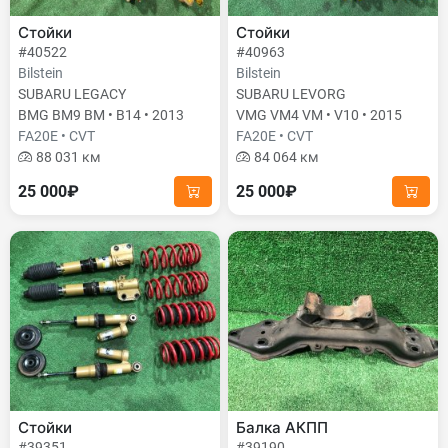
Стойки
Стойки
#40522
#40963
Bilstein
Bilstein
SUBARU LEGACY
SUBARU LEVORG
BMG BM9 BM • B14 • 2013
VMG VM4 VM • V10 • 2015
FA20E • CVT
FA20E • CVT
88 031 км
84 064 км
25 000₽
25 000₽
Стойки
Балка АКПП
#39351
#39190