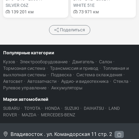
SILVER C6Z
WHITE 51E
139 201 км
73 971 км
Поделиться
Популярные категории
Кузов
·
Электрооборудование
·
Двигатель
·
Салон
·
Тормозная система
·
Трансмиссия и привод
·
Топливная и
выхлопная системы
·
Подвеска
·
Система охлаждения
·
Автосвет
·
Автозапчасти
·
Аудио- и видеотехника
·
Стекла
·
Рулевое управление
·
Аккумуляторы
Марки автомобилей
SUBARU
·
TOYOTA
·
HONDA
·
SUZUKI
·
DAIHATSU
·
LAND
ROVER
·
MAZDA
·
MERCEDES-BENZ
Владивосток . ул. Командорская 11 стр. 2