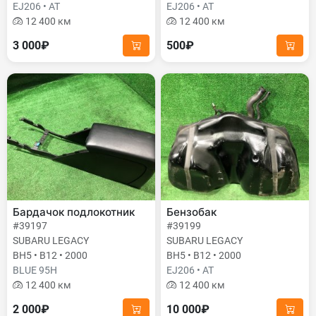
EJ206 • AT
EJ206 • AT
12 400 км
12 400 км
3 000₽
500₽
Бардачок подлокотник
Бензобак
#39197
#39199
SUBARU LEGACY
SUBARU LEGACY
BH5 • B12 • 2000
BH5 • B12 • 2000
BLUE 95H
EJ206 • AT
12 400 км
12 400 км
2 000₽
10 000₽