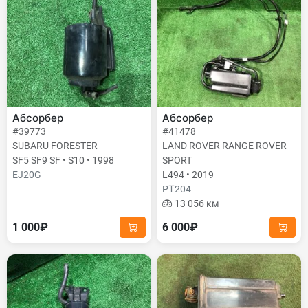
Абсорбер
Абсорбер
#39773
#41478
SUBARU FORESTER
LAND ROVER RANGE ROVER
SF5 SF9 SF • S10 • 1998
SPORT
EJ20G
L494 • 2019
PТ204
13 056 км
1 000₽
6 000₽