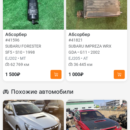
Абсорбер
Абсорбер
#41596
#41821
SUBARU FORESTER
SUBARU IMPREZA WRX
SF5 • S10 • 1998
GDA • G11 • 2002
EJ202 • MT
EJ205 • AT
62 769 км
36 445 км
1 500₽
1 000₽
Похожие автомобили