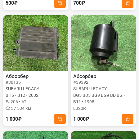
500₽
700₽
Абсорбер
Абсорбер
#30135
#39392
SUBARU LEGACY
SUBARU LEGACY
BH5 • B12 • 2002
BG5 BD5 BG9 BG9 BD BG •
EJ206 • AT
B11 • 1998
37 534 км
EJ20R
1 000₽
1 000₽