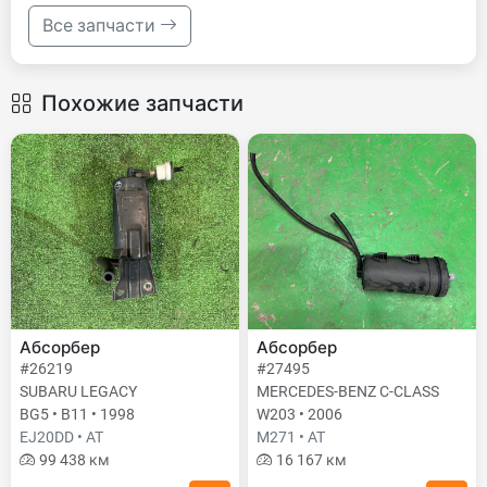
Все запчасти
Похожие запчасти
Абсорбер
Абсорбер
#26219
#27495
SUBARU LEGACY
MERCEDES-BENZ C-CLASS
BG5 • B11 • 1998
W203 • 2006
EJ20DD • AT
M271 • AT
99 438 км
16 167 км