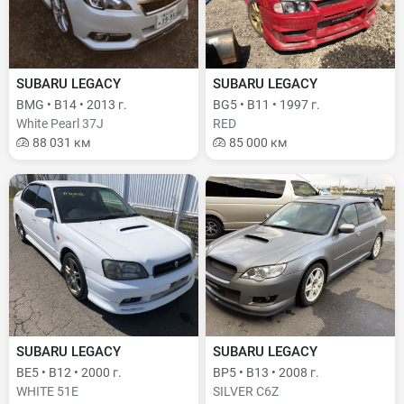
SUBARU LEGACY
SUBARU LEGACY
BMG • B14 • 2013 г.
BG5 • B11 • 1997 г.
White Pearl 37J
RED
88 031 км
85 000 км
SUBARU LEGACY
SUBARU LEGACY
BE5 • B12 • 2000 г.
BP5 • B13 • 2008 г.
WHITE 51E
SILVER C6Z