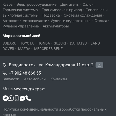
Кузов
·
Электрооборудование
·
Двигатель
·
Салон
·
Тормозная система
·
Трансмиссия и привод
·
Топливная и
выхлопная системы
·
Подвеска
·
Система охлаждения
·
Автосвет
·
Автозапчасти
·
Аудио- и видеотехника
·
Стекла
·
Рулевое управление
·
Аккумуляторы
Марки автомобилей
SUBARU
·
TOYOTA
·
HONDA
·
SUZUKI
·
DAIHATSU
·
LAND
ROVER
·
MAZDA
·
MERCEDES-BENZ
Владивосток . ул. Командорская 11 стр. 2
+7 902 48 666 55
Запчасти
Автомобили
Контакты
Мы в мессенджерах:
Политика конфиденциальности и обработки персональных
данных