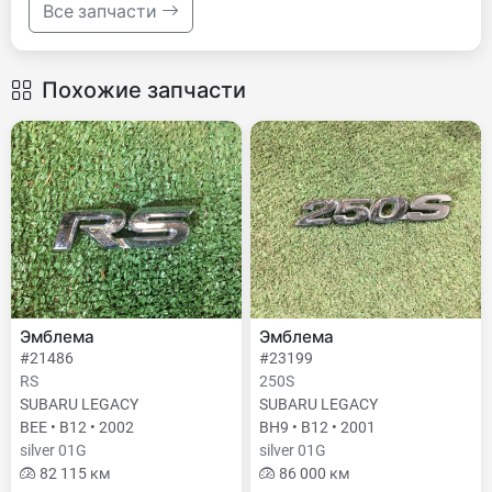
Все запчасти
Похожие запчасти
Эмблема
Эмблема
#21486
#23199
RS
250S
SUBARU LEGACY
SUBARU LEGACY
BEE • B12 • 2002
BH9 • B12 • 2001
silver 01G
silver 01G
82 115 км
86 000 км