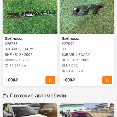
Эмблема
Эмблема
#26738
#27090
SUBARU LEGACY
GT
BHE • B12 • 2002
SUBARU LEGACY
White 51E, 96H
BH5 • B12 • 2003
85 935 км
BLUE 02C
91 480 км
1 000₽
1 000₽
Похожие автомобили