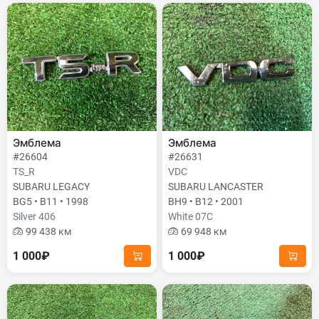
Эмблема
Эмблема
#26604
#26631
TS_R
VDC
SUBARU LEGACY
SUBARU LANCASTER
BG5 • B11 • 1998
BH9 • B12 • 2001
Silver 406
White 07C
99 438 км
69 948 км
1 000₽
1 000₽