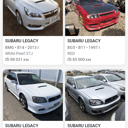
SUBARU LEGACY
SUBARU LEGACY
BMG • B14 • 2013 г.
BG5 • B11 • 1997 г.
White Pearl 37J
RED
88 031 км
85 000 км
SUBARU LEGACY
SUBARU LEGACY