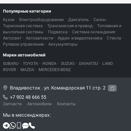
Популярные категории
Кузов
·
Электрооборудование
·
Двигатель
·
Салон
·
Тормозная система
·
Трансмиссия и привод
·
Топливная и
выхлопная системы
·
Подвеска
·
Система охлаждения
·
Автосвет
·
Автозапчасти
·
Аудио- и видеотехника
·
Стекла
·
Рулевое управление
·
Аккумуляторы
Марки автомобилей
SUBARU
·
TOYOTA
·
HONDA
·
SUZUKI
·
DAIHATSU
·
LAND
ROVER
·
MAZDA
·
MERCEDES-BENZ
Владивосток . ул. Командорская 11 стр. 2
+7 902 48 666 55
Запчасти
Автомобили
Контакты
Мы в мессенджерах: