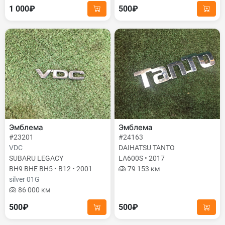
1 000₽
500₽
Эмблема
Эмблема
#23201
#24163
VDC
DAIHATSU TANTO
SUBARU LEGACY
LA600S • 2017
BH9 BHE BH5 • B12 • 2001
79 153 км
silver 01G
86 000 км
500₽
500₽