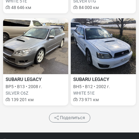
WHITE 51E
SILVER 01G
48 646 км
84 000 км
SUBARU LEGACY
SUBARU LEGACY
BP5 • B13 • 2008 г.
BH5 • B12 • 2002 г.
SILVER C6Z
WHITE 51E
139 201 км
73 971 км
Поделиться