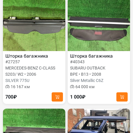
Шторка багажника
Шторка багажника
#27257
#40343
MERCEDES-BENZ C-CLASS
SUBARU OUTBACK
S203/ W2 • 2006
BPE • B13 • 2008
SILVER 775U
Silver Metallic C6Z
16 167 км
64 000 км
700₽
1 000₽