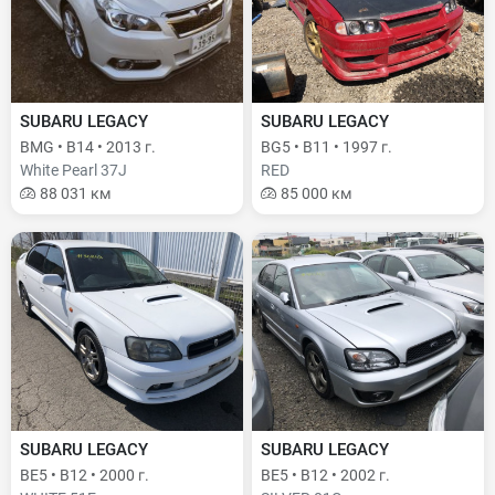
SUBARU LEGACY
SUBARU LEGACY
BMG • B14 • 2013 г.
BG5 • B11 • 1997 г.
White Pearl 37J
RED
88 031 км
85 000 км
SUBARU LEGACY
SUBARU LEGACY
BE5 • B12 • 2000 г.
BE5 • B12 • 2002 г.