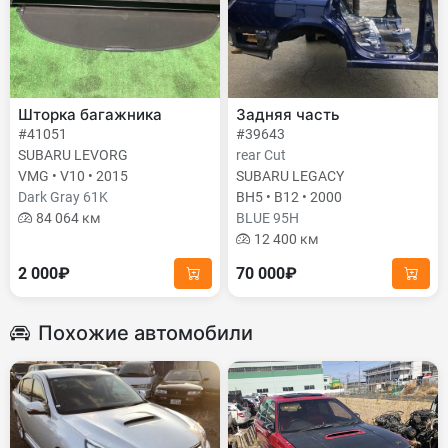
Шторка багажника
Задняя часть
#41051
#39643
SUBARU LEVORG
rear Cut
VMG • V10 • 2015
SUBARU LEGACY
Dark Gray 61K
BH5 • B12 • 2000
84 064 км
BLUE 95H
12 400 км
2 000₽
70 000₽
Похожие автомобили