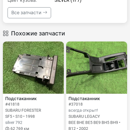
Цвет кузова:
SILVER (1F7)
Все запчасти
Похожие запчасти
Подстаканник
Подстаканник
#41818
#37018
SUBARU FORESTER
всегда открыт!
SF5 • S10 • 1998
SUBARU LEGACY
silver 792
BEE BHE BE5 BE9 BH5 BH9 •
62 769 км
B12 • 2002