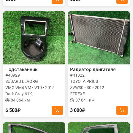
Подстаканник
Радиатор двигателя
#40929
#41322
SUBARU LEVORG
TOYOTA PRIUS
VMG VM4 VM • V10 • 2015
ZVW30 • 30 • 2012
Dark Gray 61K
2ZRFXE
84 064 км
37 841 км
6 500₽
3 000₽