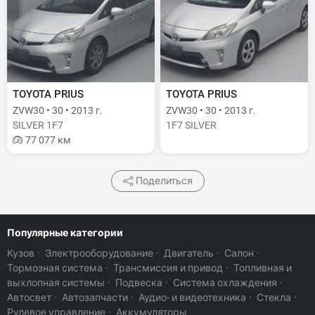
TOYOTA PRIUS
TOYOTA PRIUS
ZVW30 • 30 • 2013 г.
ZVW30 • 30 • 2013 г.
SILVER 1F7
1F7 SILVER
77 077 км
Поделиться
Популярные категории
Кузов
·
Электрооборудование
·
Двигатель
·
Салон
·
Тормозная система
·
Трансмиссия и привод
·
Топливная и
выхлопная системы
·
Подвеска
·
Система охлаждения
·
Автосвет
·
Автозапчасти
·
Аудио- и видеотехника
·
Стекла
·
Рулевое управление
·
Аккумуляторы