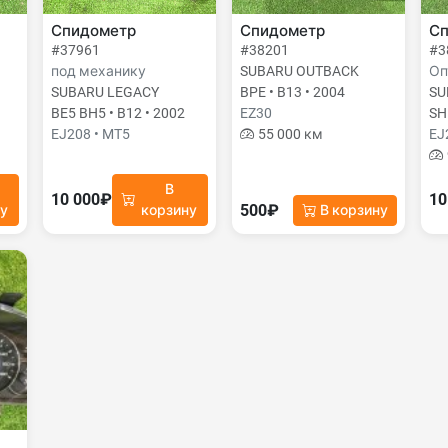
Спидометр
Спидометр
Сп
#37961
#38201
#3
под механику
SUBARU OUTBACK
Оп
SUBARU LEGACY
BPE • B13 • 2004
SU
BE5 BH5 • B12 • 2002
EZ30
SH
EJ208 • MT5
55 000 км
EJ
В
10 000₽
10
500₽
ну
корзину
В корзину