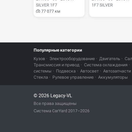
SILVER 1F7
1F7 SILVER
77 077 км
Популярные категории
Кузов
·
Электрооборудование
·
Двигатель
·
Са
Трансмиссия и привод
·
Система охлаждения
·
системы
·
Подвеска
·
Автосвет
·
Автозапчасти
Стекла
·
Рулевое управление
·
Аккумуляторы
© 2026 Legacy-VL
Все права защищены
Система CarYard 2017–2026