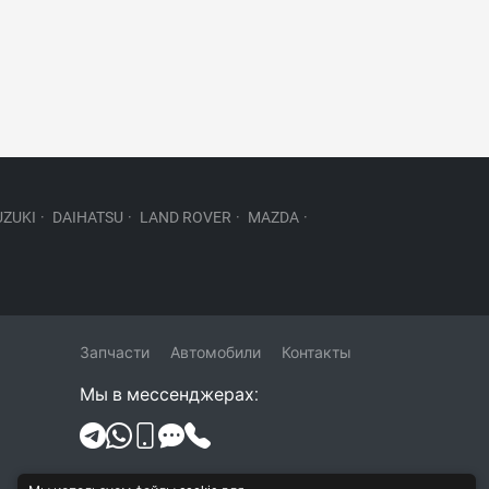
UZUKI
·
DAIHATSU
·
LAND ROVER
·
MAZDA
·
Запчасти
Автомобили
Контакты
Мы в мессенджерах:
Политика конфиденциальности и