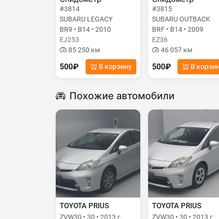
#3814
#3815
SUBARU LEGACY
SUBARU OUTBACK
BR9 • B14 • 2010
BRF • B14 • 2009
EJ253
EZ36
85 250 км
46 057 км
500₽
500₽
В корзину
В корзи
Похожие автомобили
TOYOTA PRIUS
TOYOTA PRIUS
ZVW30 • 30 • 2013 г.
ZVW30 • 30 • 2013 г.