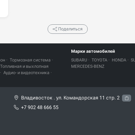
Поделиться
Марки автомобилей
лон
·
Тормозная система
·
SUBARU
·
TOYOTA
·
HONDA
·
S
Топливная и выхлопная
MERCEDES-BENZ
·
Аудио- и видеотехника
·
Владивосток . ул. Командорская 11 стр. 2
+7 902 48 666 55