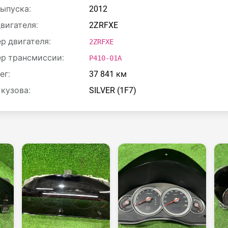
выпуска:
2012
двигателя:
2ZRFXE
р двигателя:
2ZRFXE
р трансмиссии:
P410-01A
ег:
37 841 км
 кузова:
SILVER (1F7)