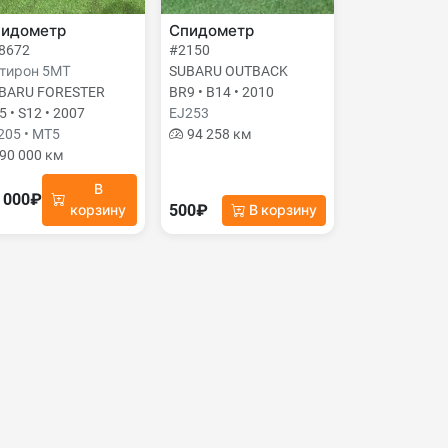
идометр
Спидометр
8672
#2150
тирон 5МТ
SUBARU OUTBACK
BARU FORESTER
BR9 • B14 • 2010
5 • S12 • 2007
EJ253
205 • MT5
94 258 км
90 000 км
В
 000₽
500₽
корзину
В корзину