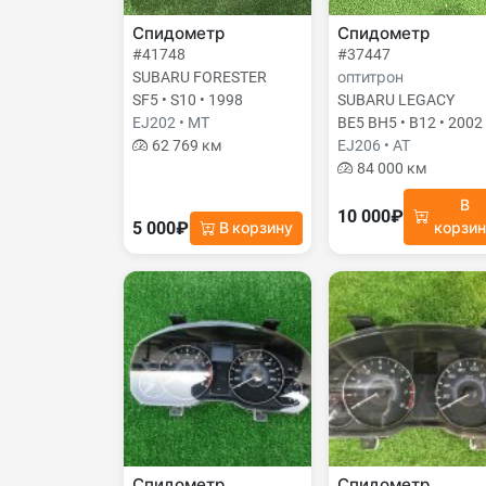
Спидометр
Спидометр
#41748
#37447
SUBARU FORESTER
оптитрон
SF5 • S10 • 1998
SUBARU LEGACY
EJ202 • MT
BE5 BH5 • B12 • 2002
62 769 км
EJ206 • AT
84 000 км
В
10 000₽
5 000₽
В корзину
корзи
Спидометр
Спидометр