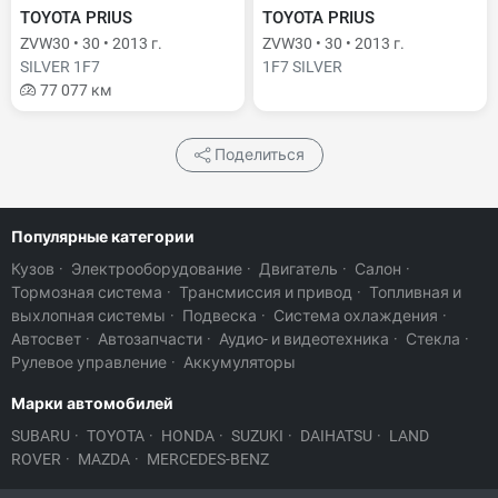
TOYOTA PRIUS
TOYOTA PRIUS
ZVW30 • 30 • 2013 г.
ZVW30 • 30 • 2013 г.
SILVER 1F7
1F7 SILVER
77 077 км
Поделиться
Популярные категории
Кузов
·
Электрооборудование
·
Двигатель
·
Салон
·
Тормозная система
·
Трансмиссия и привод
·
Топливная и
выхлопная системы
·
Подвеска
·
Система охлаждения
·
Автосвет
·
Автозапчасти
·
Аудио- и видеотехника
·
Стекла
·
Рулевое управление
·
Аккумуляторы
Марки автомобилей
SUBARU
·
TOYOTA
·
HONDA
·
SUZUKI
·
DAIHATSU
·
LAND
ROVER
·
MAZDA
·
MERCEDES-BENZ