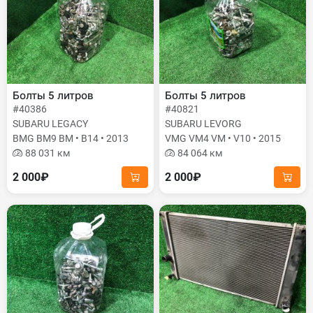
Болты 5 литров
Болты 5 литров
#40386
#40821
SUBARU LEGACY
SUBARU LEVORG
BMG BM9 BM • B14 • 2013
VMG VM4 VM • V10 • 2015
88 031 км
84 064 км
2 000₽
2 000₽