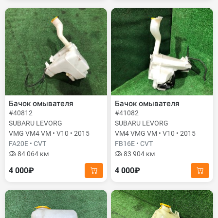
Бачок омывателя
Бачок омывателя
#40812
#41082
SUBARU LEVORG
SUBARU LEVORG
VMG VM4 VM • V10 • 2015
VM4 VMG VM • V10 • 2015
FA20E • CVT
FB16E • CVT
84 064 км
83 904 км
4 000₽
4 000₽