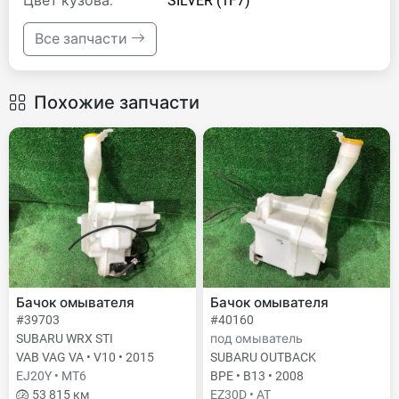
Цвет кузова:
SILVER (1F7)
Все запчасти
Похожие запчасти
Бачок омывателя
Бачок омывателя
#39703
#40160
SUBARU WRX STI
под омыватель
VAB VAG VA • V10 • 2015
SUBARU OUTBACK
EJ20Y • MT6
BPE • B13 • 2008
53 815 км
EZ30D • AT