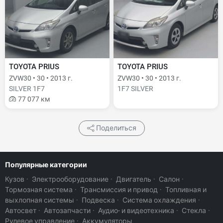
TOYOTA PRIUS
TOYOTA PRIUS
ZVW30 • 30 • 2013 г.
ZVW30 • 30 • 2013 г.
SILVER 1F7
1F7 SILVER
77 077 км
Поделиться
Популярные категории
Кузов
·
Электрооборудование
·
Двигатель
·
Салон
·
Тормозная система
·
Трансмиссия и привод
·
Топливная и
выхлопная системы
·
Подвеска
·
Система охлаждения
·
Автосвет
·
Автозапчасти
·
Аудио- и видеотехника
·
Стекла
·
Рулевое управление
·
Аккумуляторы