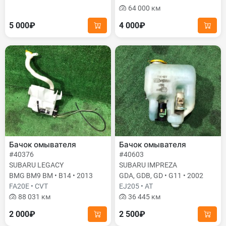
64 000 км
5 000₽
4 000₽
Бачок омывателя
Бачок омывателя
#40376
#40603
SUBARU LEGACY
SUBARU IMPREZA
BMG BM9 BM • B14 • 2013
GDA, GDB, GD • G11 • 2002
FA20E • CVT
EJ205 • AT
88 031 км
36 445 км
2 000₽
2 500₽