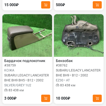
15 000₽
500₽
Бардачок подлокотник
Бензобак
#38759
#38762
КОЖА
SUBARU LEGACY LANCASTER
SUBARU LEGACY LANCASTER
BHE BH9 • B12 • 2002
BHE BH9 BH5 • B12 • 2002
EZ30 • AT
SILVER/GREY 1U2
83 438 км
83 438 км
3 000₽
10 000₽