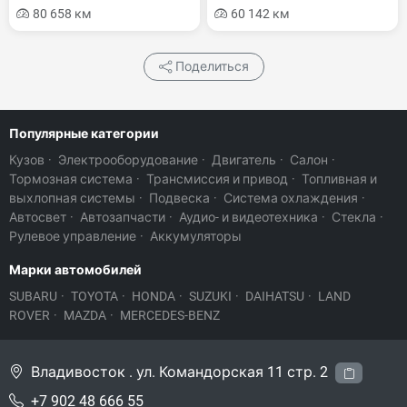
80 658 км
60 142 км
Поделиться
Популярные категории
Кузов
·
Электрооборудование
·
Двигатель
·
Салон
·
Тормозная система
·
Трансмиссия и привод
·
Топливная и
выхлопная системы
·
Подвеска
·
Система охлаждения
·
Автосвет
·
Автозапчасти
·
Аудио- и видеотехника
·
Стекла
·
Рулевое управление
·
Аккумуляторы
Марки автомобилей
SUBARU
·
TOYOTA
·
HONDA
·
SUZUKI
·
DAIHATSU
·
LAND
ROVER
·
MAZDA
·
MERCEDES-BENZ
Владивосток . ул. Командорская 11 стр. 2
+7 902 48 666 55