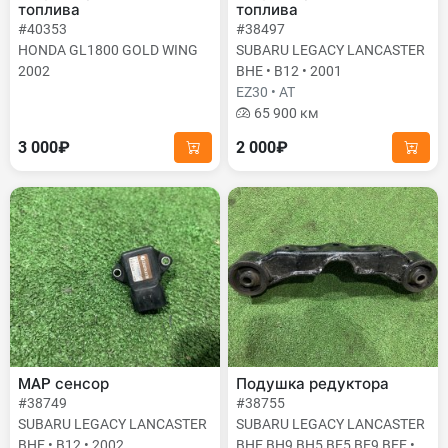
топлива
топлива
#40353
#38497
HONDA GL1800 GOLD WING
SUBARU LEGACY LANCASTER
2002
BHE • B12 • 2001
EZ30 • AT
65 900 км
3 000₽
2 000₽
MAP сенсор
Подушка редуктора
#38749
#38755
SUBARU LEGACY LANCASTER
SUBARU LEGACY LANCASTER
BHE • B12 • 2002
BHE BH9 BH5 BE5 BE9 BEE •