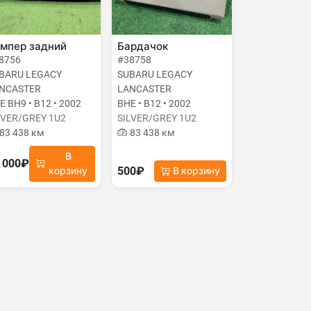
мпер задний
Бардачок
8756
#38758
BARU LEGACY
SUBARU LEGACY
NCASTER
LANCASTER
E BH9 • B12 • 2002
BHE • B12 • 2002
LVER/GREY 1U2
SILVER/GREY 1U2
83 438 км
83 438 км
В
 000₽
500₽
корзину
В корзину