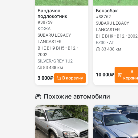
Бардачок
Бензобак
подлокотник
#38762
#38759
SUBARU LEGACY
КОЖА
LANCASTER
SUBARU LEGACY
BHE BH9 • B12 • 2002
LANCASTER
EZ30 • AT
BHE BH9 BH5 • B12 •
83 438 км
2002
SILVER/GREY 1U2
83 438 км
В
10 000₽
3 000₽
В корзину
корзи
Похожие автомобили