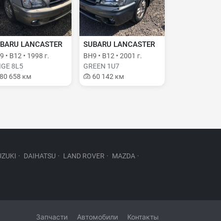
BARU LANCASTER
SUBARU LANCASTER
 • B12 • 1998 г.
BH9 • B12 • 2001 г.
IGE 8L5
GREEN 1U7
80 658 км
60 142 км
UZUKI
·
DAIHATSU
·
LAND ROVER
·
MAZDA
·
Запчасти
Автомобили
Контакты