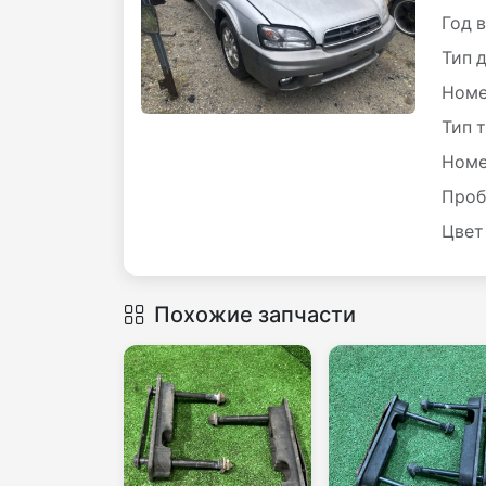
Год 
Тип 
Номе
Тип 
Номе
Проб
Цвет
Похожие запчасти