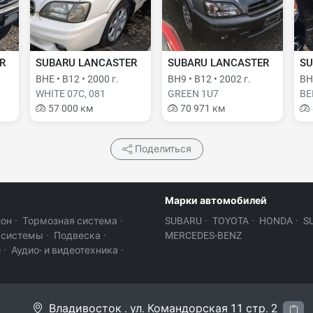
R
SUBARU LANCASTER
SUBARU LANCASTER
SU
BHE • B12 • 2000 г.
BH9 • B12 • 2002 г.
BH9
WHITE 07C, 081
GREEN 1U7
BE
57 000 км
70 971 км
Поделиться
Марки автомобилей
лон
·
Тормозная система
·
SUBARU
·
TOYOTA
·
HONDA
·
S
 системы
·
Подвеска
·
MERCEDES-BENZ
и
·
Аудио- и видеотехника
·
Владивосток . ул. Командорская 11 стр. 2