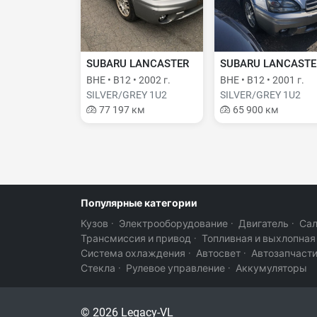
SUBARU LANCASTER
SUBARU LANCASTE
BHE • B12 • 2002 г.
BHE • B12 • 2001 г.
SILVER/GREY 1U2
SILVER/GREY 1U2
77 197 км
65 900 км
Популярные категории
Кузов
·
Электрооборудование
·
Двигатель
·
Са
Трансмиссия и привод
·
Топливная и выхлопная
Система охлаждения
·
Автосвет
·
Автозапчаст
Стекла
·
Рулевое управление
·
Аккумуляторы
© 2026 Legacy-VL