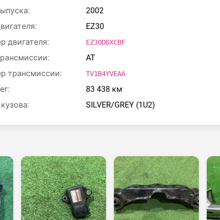
выпуска:
2002
двигателя:
EZ30
р двигателя:
EZ30DDXCBF
трансмиссии:
AT
р трансмиссии:
TV1B4YVEAA
ег:
83 438 км
 кузова:
SILVER/GREY (1U2)