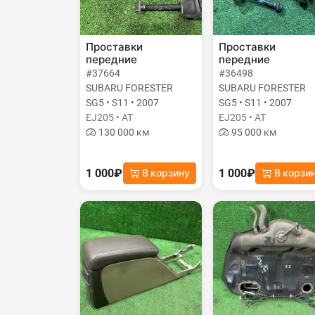
Проставки
Проставки
передние
передние
#37664
#36498
SUBARU FORESTER
SUBARU FORESTER
SG5 • S11 • 2007
SG5 • S11 • 2007
EJ205 • AT
EJ205 • AT
130 000 км
95 000 км
1 000₽
1 000₽
В корзину
В корзи