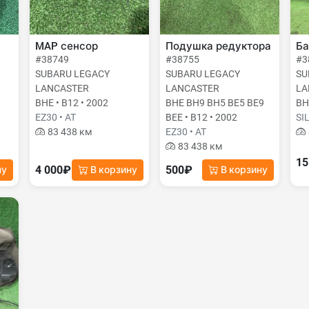
MAP сенсор
Подушка редуктора
Ба
#38749
#38755
#3
SUBARU LEGACY
SUBARU LEGACY
SU
LANCASTER
LANCASTER
LA
BHE • B12 • 2002
BHE BH9 BH5 BE5 BE9
BH
EZ30 • AT
BEE • B12 • 2002
SI
83 438 км
EZ30 • AT
83 438 км
15
4 000₽
500₽
ну
В корзину
В корзину