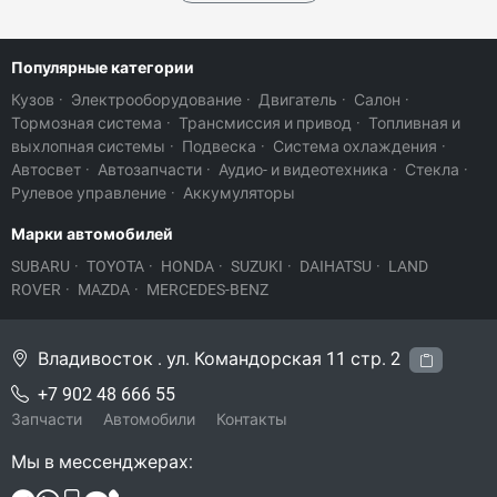
Популярные категории
Кузов
·
Электрооборудование
·
Двигатель
·
Салон
·
Тормозная система
·
Трансмиссия и привод
·
Топливная и
выхлопная системы
·
Подвеска
·
Система охлаждения
·
Автосвет
·
Автозапчасти
·
Аудио- и видеотехника
·
Стекла
·
Рулевое управление
·
Аккумуляторы
Марки автомобилей
SUBARU
·
TOYOTA
·
HONDA
·
SUZUKI
·
DAIHATSU
·
LAND
ROVER
·
MAZDA
·
MERCEDES-BENZ
Владивосток . ул. Командорская 11 стр. 2
+7 902 48 666 55
Запчасти
Автомобили
Контакты
Мы в мессенджерах: