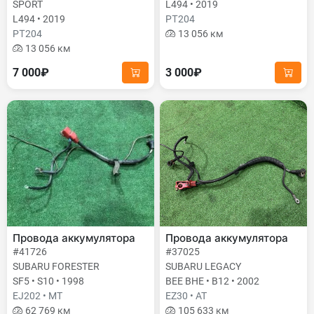
SPORT
L494 • 2019
L494 • 2019
PТ204
PТ204
13 056 км
13 056 км
7 000₽
3 000₽
Провода аккумулятора
Провода аккумулятора
#41726
#37025
SUBARU FORESTER
SUBARU LEGACY
SF5 • S10 • 1998
BEE BHE • B12 • 2002
EJ202 • MT
EZ30 • AT
62 769 км
105 633 км