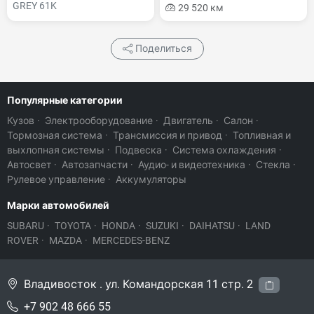
GREY 61K
29 520 км
Поделиться
Популярные категории
Кузов
·
Электрооборудование
·
Двигатель
·
Салон
·
Тормозная система
·
Трансмиссия и привод
·
Топливная и
выхлопная системы
·
Подвеска
·
Система охлаждения
·
Автосвет
·
Автозапчасти
·
Аудио- и видеотехника
·
Стекла
·
Рулевое управление
·
Аккумуляторы
Марки автомобилей
SUBARU
·
TOYOTA
·
HONDA
·
SUZUKI
·
DAIHATSU
·
LAND
ROVER
·
MAZDA
·
MERCEDES-BENZ
Владивосток . ул. Командорская 11 стр. 2
+7 902 48 666 55