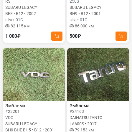
RS
250S
SUBARU LEGACY
SUBARU LEGACY
BEE • B12 • 2002
BH9 • B12 • 2001
silver 01G
silver 01G
82 115 км
86 000 км
1 000₽
500₽
Эмблема
Эмблема
#23201
#24163
VDC
DAIHATSU TANTO
SUBARU LEGACY
LA600S • 2017
BH9 BHE BH5 • B12 • 2001
79 153 км