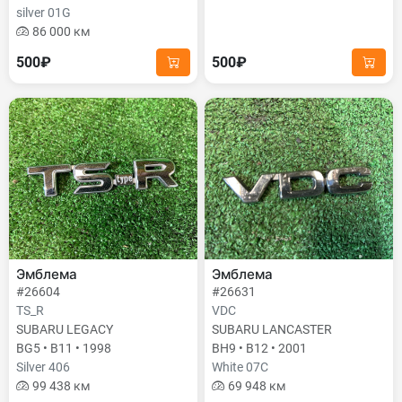
silver 01G
86 000 км
500₽
500₽
Эмблема
Эмблема
#26604
#26631
TS_R
VDC
SUBARU LEGACY
SUBARU LANCASTER
BG5 • B11 • 1998
BH9 • B12 • 2001
Silver 406
White 07C
99 438 км
69 948 км