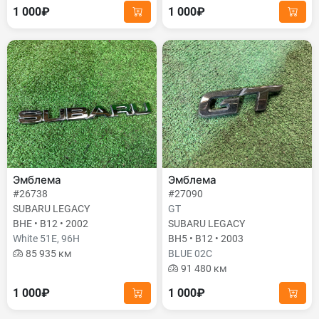
1 000₽
1 000₽
Эмблема
Эмблема
#26738
#27090
SUBARU LEGACY
GT
BHE • B12 • 2002
SUBARU LEGACY
White 51E, 96H
BH5 • B12 • 2003
85 935 км
BLUE 02C
91 480 км
1 000₽
1 000₽