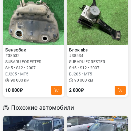
Бензобак
Блок abs
#38532
#38534
SUBARU FORESTER
SUBARU FORESTER
SH5 • S12 • 2007
SH5 • S12 • 2007
EJ205 • MT5
EJ205 • MT5
90 000 км
90 000 км
10 000₽
2 000₽
Похожие автомобили