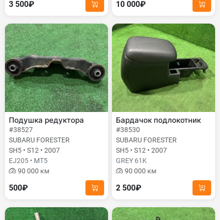
3 500₽
10 000₽
Подушка редуктора
Бардачок подлокотник
#38527
#38530
SUBARU FORESTER
SUBARU FORESTER
SH5 • S12 • 2007
SH5 • S12 • 2007
EJ205 • MT5
GREY 61K
90 000 км
90 000 км
500₽
2 500₽