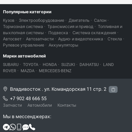
Популярные категории
Кузов
·
Электрооборудование
·
Двигатель
·
Салон
·
Тормозная система
·
Трансмиссия и привод
·
Топливная и
выхлопная системы
·
Подвеска
·
Система охлаждения
·
Автосвет
·
Автозапчасти
·
Аудио- и видеотехника
·
Стекла
·
Рулевое управление
·
Аккумуляторы
Марки автомобилей
SUBARU
·
TOYOTA
·
HONDA
·
SUZUKI
·
DAIHATSU
·
LAND
ROVER
·
MAZDA
·
MERCEDES-BENZ
Владивосток . ул. Командорская 11 стр. 2
+7 902 48 666 55
Запчасти
Автомобили
Контакты
Мы в мессенджерах: